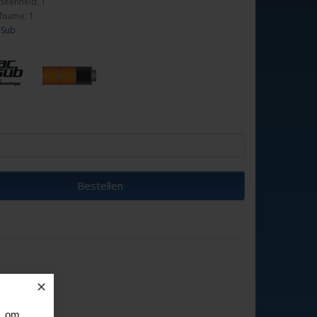
seenheid: 1
fname: 1
-Sub
Bestellen
✕
, om