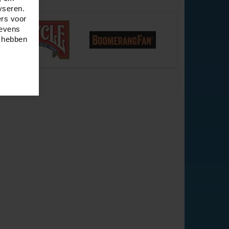
yseren.
ers voor
gevens
e hebben