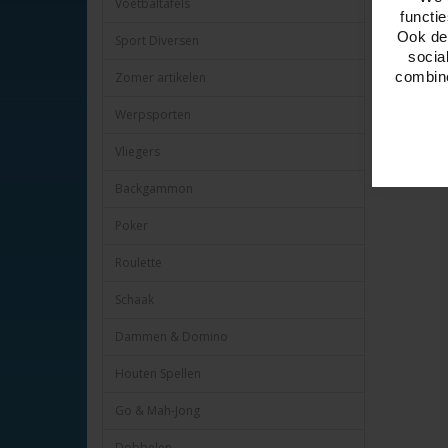
Voetbaltafels
functi
Ook del
Sport Diversen
socia
combine
Zomer artikelen
Werpsporten
Vliegers
Backgammon
Poker
Roulette
Schaak
Dammen & Domino
Houten Spellen
Go & Mah-Jong
Dobbelen