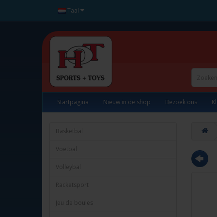
Taal
Startpagina
Nieuw in de shop
Bezoek ons
K
Basketbal
Voetbal
Volleybal
Racketsport
Jeu de boules