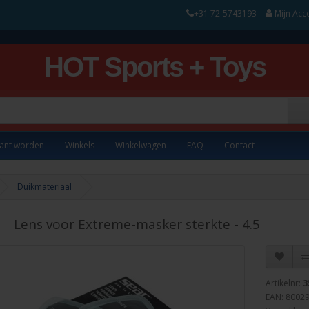
+31 72-5743193
Mijn Acc
HOT Sports + Toys
lant worden
Winkels
Winkelwagen
FAQ
Contact
Duikmateriaal
Lens voor Extreme-masker sterkte - 4.5
Artikelnr:
3
EAN: 8002