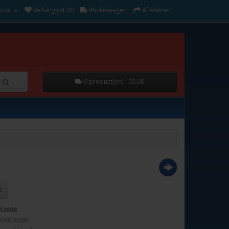
ount
Verlanglijst (0)
Winkelwagen
Afrekenen
0 product(en) - €0,00
52608
908026085