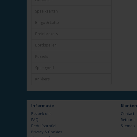
Speelkaarten
Bingo & Lotto
Breinbrekers
Bordspellen
Puzzels
Speelgoed
Knikkers
Informatie
Klanten
Bezoek ons
Contact
FAQ
Retourne
Bedrijfsprofiel
Sitemap
Privacy & Cookies