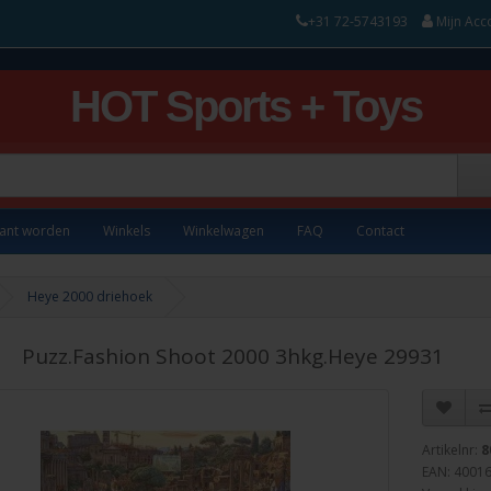
+31 72-5743193
Mijn Acc
HOT Sports + Toys
lant worden
Winkels
Winkelwagen
FAQ
Contact
Heye 2000 driehoek
Puzz.Fashion Shoot 2000 3hkg.Heye 29931
Artikelnr:
8
EAN: 4001