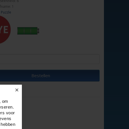
seenheid: 6
fname: 1
 Puzzle
Bestellen
✕
, om
yseren.
ers voor
gevens
e hebben