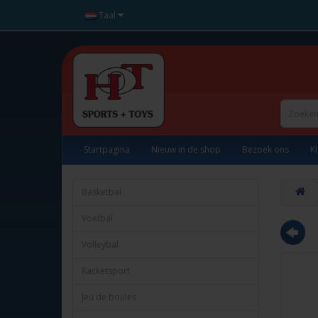
Taal
Startpagina
Nieuw in de shop
Bezoek ons
K
Basketbal
Voetbal
Volleybal
Racketsport
Jeu de boules