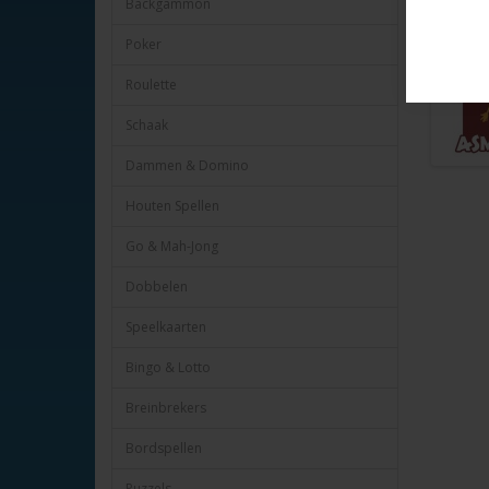
Backgammon
Heye nr.
Poker
Roulette
Schaak
Dammen & Domino
Houten Spellen
Go & Mah-Jong
Dobbelen
Speelkaarten
Bingo & Lotto
Breinbrekers
Bordspellen
Puzzels