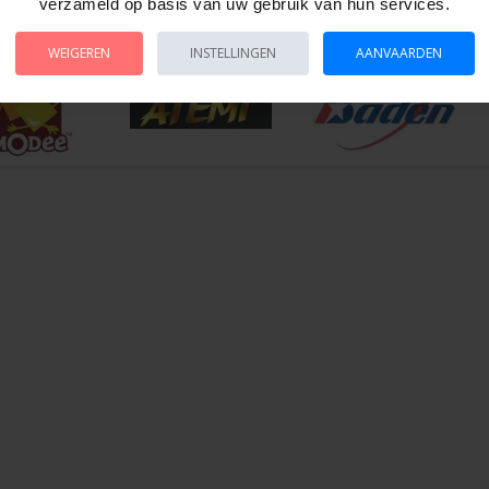
verzameld op basis van uw gebruik van hun services.
 29931
WEIGEREN
INSTELLINGEN
AANVAARDEN