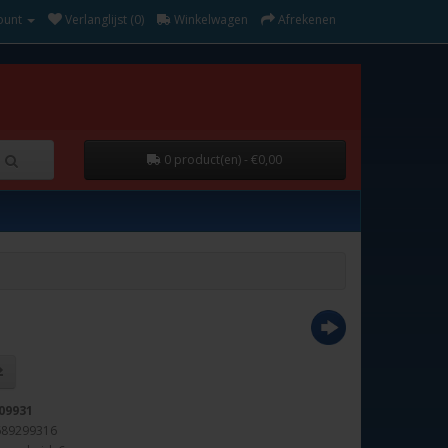
ount
Verlanglijst (0)
Winkelwagen
Afrekenen
0 product(en) - €0,00
09931
689299316