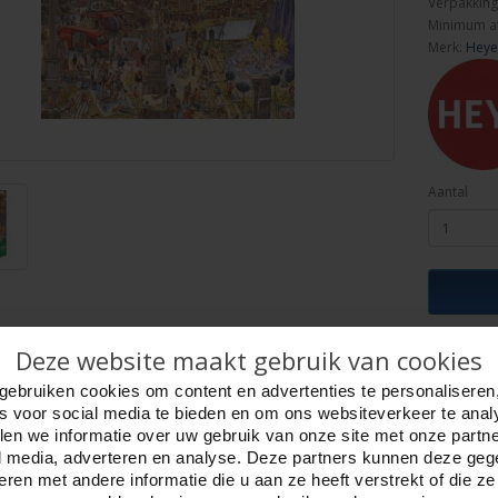
Verpakking
Minimum a
Merk:
Heye
Aantal
ijving
Deze website maakt gebruik van cookies
Foto hoge resolutie
Details
gebruiken cookies om content en advertenties te personaliseren
shion Shoot 2000 st. 3 hkg.Heye NIEUW 2021
es voor social media te bieden en om ons websiteverkeer te anal
mic/ Cartoon. Tekenaars, Göbel en Knorr.
en we informatie over uw gebruik van onze site met onze partn
at 68 x 96 cm.
l media, adverteren en analyse. Deze partners kunnen deze ge
hoekig maat 42 x 27 x 14 cm.
ren met andere informatie die u aan ze heeft verstrekt of die z
 poster van de puzzel