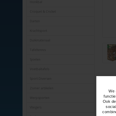
Honkbal
Croquet & Cricket
Darten
Krachtsport
Duikmateriaal
Tafeltennis
Sjoelen
Voetbaltafels
Sport Diversen
Omschr
Zomer artikelen
We 
Puzzel Fa
functi
Werpsporten
Serie, Co
Ook del
Puzzelma
socia
Vliegers
Doos drie
combine
Inclusief