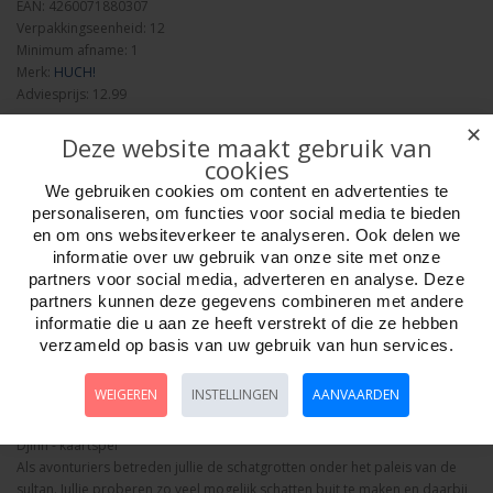
EAN: 4260071880307
Verpakkingseenheid: 12
Minimum afname: 1
Merk:
HUCH!
Adviesprijs: 12.99
✕
Deze website maakt gebruik van
cookies
We gebruiken cookies om content en advertenties te
personaliseren, om functies voor social media te bieden
en om ons websiteverkeer te analyseren. Ook delen we
Aantal
informatie over uw gebruik van onze site met onze
partners voor social media, adverteren en analyse. Deze
partners kunnen deze gegevens combineren met andere
informatie die u aan ze heeft verstrekt of die ze hebben
Bestellen
verzameld op basis van uw gebruik van hun services.
WEIGEREN
INSTELLINGEN
AANVAARDEN
Omschrijving
Foto hoge resolutie
Media
Details
Djinn - kaartspel
Als avonturiers betreden jullie de schatgrotten onder het paleis van de
sultan. Jullie proberen zo veel mogelijk schatten buit te maken en daarbij