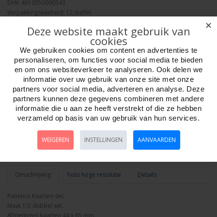
EAN: 4010350090343
Verpakkingseenheid: 12,staffel
Minimum afname: 1
✕
Deze website maakt gebruik van
Merk:
HOT Exclusive
cookies
Adviesprijs: 4.95
We gebruiken cookies om content en advertenties te
personaliseren, om functies voor social media te bieden
en om ons websiteverkeer te analyseren. Ook delen we
informatie over uw gebruik van onze site met onze
partners voor social media, adverteren en analyse. Deze
partners kunnen deze gegevens combineren met andere
Aantal
informatie die u aan ze heeft verstrekt of die ze hebben
verzameld op basis van uw gebruik van hun services.
WEIGEREN
INSTELLINGEN
AANVAARDEN
Bestellen
Omschrijving
Foto hoge resolutie
Details
Patience Kaarten-Set.
Maat 1/2 dubbel set.
Afmetingen kaarten 44 x 65 mm.