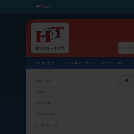
Taal
Startpagina
Nieuw in de shop
Bezoek ons
K
Basketbal
Voetbal
Volleybal
Racketsport
Jeu de boules