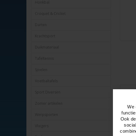
Honkbal
Croquet & Cricket
Darten
Krachtsport
Duikmateriaal
Tafeltennis
Sjoelen
Voetbaltafels
Omschr
Sport Diversen
Zomer artikelen
Jongleerb
We 
4 panels 
functi
Werpsporten
De balle
Ook del
Geel, gro
socia
Vliegers
3 ballen,
combine