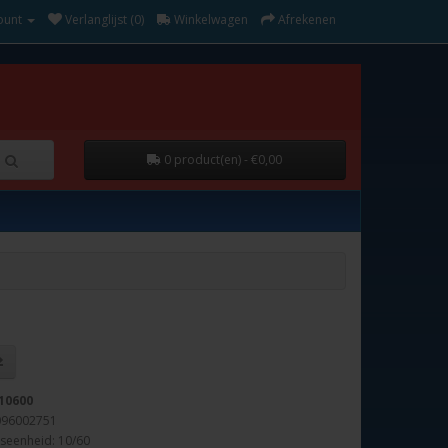
ount
Verlanglijst (0)
Winkelwagen
Afrekenen
0 product(en) - €0,00
10600
096002751
seenheid: 10/60