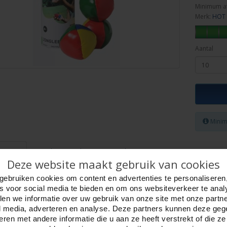
Minimum a
Merk:
HOT 
Aantal
Minim
ijving
Foto hoge resolutie
Details
Deze website maakt gebruik van cookies
allenset groot.
gebruiken cookies om content en advertenties te personaliseren
gestikt.
es voor social media te bieden en om ons websiteverkeer te anal
n hebben meerdere kleuren:
en we informatie over uw gebruik van onze site met onze partn
en, rood en blauw.
l media, adverteren en analyse. Deze partners kunnen deze ge
 6,5 cm, 273 gram. per koker.
ren met andere informatie die u aan ze heeft verstrekt of die z