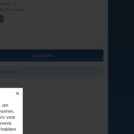
fname: 10
Sports + Toys
Bestellen
um afname:
✕
, om
yseren.
ers voor
gevens
e hebben