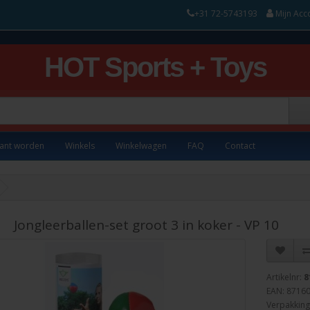
+31 72-5743193
Mijn Acc
HOT Sports + Toys
lant worden
Winkels
Winkelwagen
FAQ
Contact
Jongleerballen-set groot 3 in koker - VP 10
Artikelnr:
8
EAN: 8716
Verpakking