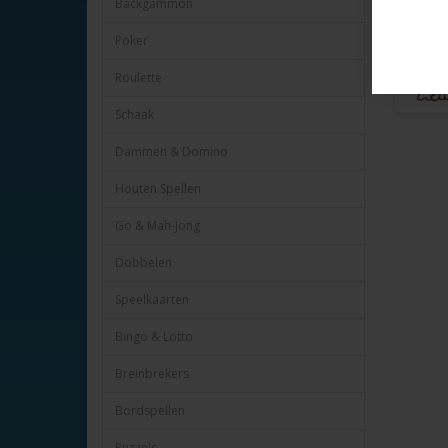
Backgammon
Poker
Roulette
Schaak
Dammen & Domino
Houten Spellen
Go & Mah-Jong
Dobbelen
Speelkaarten
Bingo & Lotto
Breinbrekers
Bordspellen
Puzzels