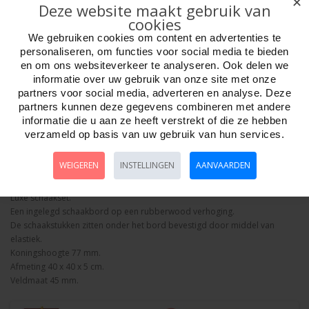
✕
Deze website maakt gebruik van
cookies
We gebruiken cookies om content en advertenties te
personaliseren, om functies voor social media te bieden
en om ons websiteverkeer te analyseren. Ook delen we
Aantal
informatie over uw gebruik van onze site met onze
partners voor social media, adverteren en analyse. Deze
partners kunnen deze gegevens combineren met andere
informatie die u aan ze heeft verstrekt of die ze hebben
Bestellen
verzameld op basis van uw gebruik van hun services.
WEIGEREN
INSTELLINGEN
AANVAARDEN
Omschrijving
Foto hoge resolutie
Details
Luxe schaakset.
Een ingelegd schaakbord op een rubberwood verhoging.
De schaakstukken zitten onder het bord bevestigd door middel van
elastiek.
Koningshoogte 77 mm.
Afmeting 40 x 40 x 5 cm.
Veldmaat 45 mm.