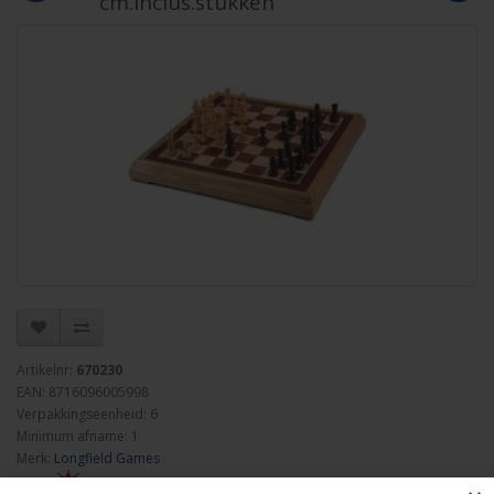
cm.inclus.stukken
Artikelnr:
670230
EAN: 8716096005998
Verpakkingseenheid: 6
Minimum afname: 1
Merk:
Longfield Games