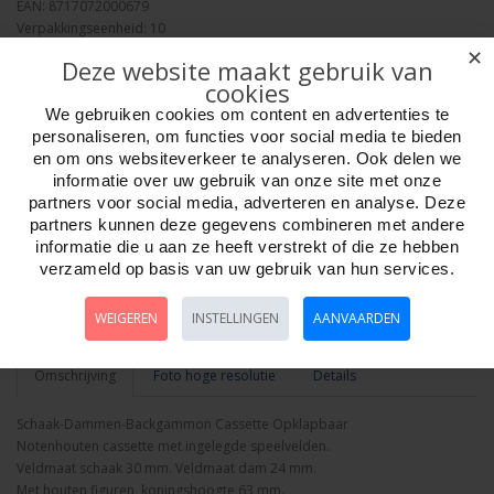
EAN: 8717072000679
Verpakkingseenheid: 10
Minimum afname: 1
✕
Deze website maakt gebruik van
Merk:
HOT Games
cookies
We gebruiken cookies om content en advertenties te
personaliseren, om functies voor social media te bieden
en om ons websiteverkeer te analyseren. Ook delen we
informatie over uw gebruik van onze site met onze
partners voor social media, adverteren en analyse. Deze
Aantal
partners kunnen deze gegevens combineren met andere
informatie die u aan ze heeft verstrekt of die ze hebben
verzameld op basis van uw gebruik van hun services.
Bestellen
WEIGEREN
INSTELLINGEN
AANVAARDEN
Omschrijving
Foto hoge resolutie
Details
Schaak-Dammen-Backgammon Cassette Opklapbaar
Notenhouten cassette met ingelegde speelvelden.
Veldmaat schaak 30 mm. Veldmaat dam 24 mm.
Met houten figuren, koningshoogte 63 mm.