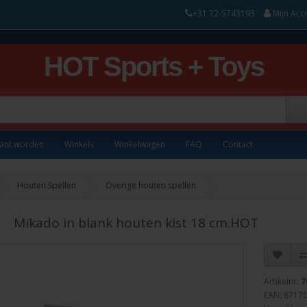
+31 72-5743193
Mijn Acc
HOT Sports + Toys
lant worden
Winkels
Winkelwagen
FAQ
Contact
Houten Spellen
Overige houten spellen
Mikado in blank houten kist 18 cm.HOT
Artikelnr:
7
EAN: 8717