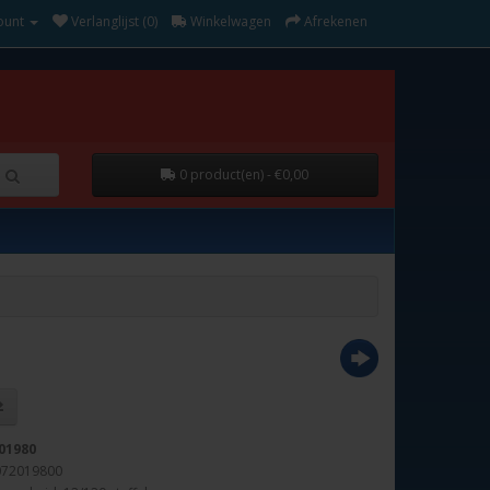
ount
Verlanglijst (0)
Winkelwagen
Afrekenen
0 product(en) - €0,00
01980
072019800