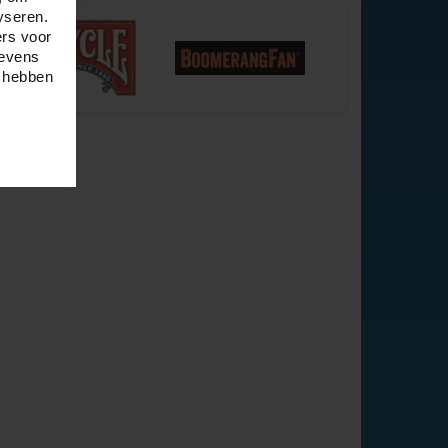
yseren.
ers voor
gevens
e hebben