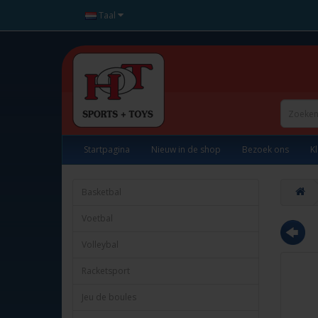
Taal
Startpagina
Nieuw in de shop
Bezoek ons
K
Basketbal
Voetbal
Volleybal
Racketsport
Jeu de boules