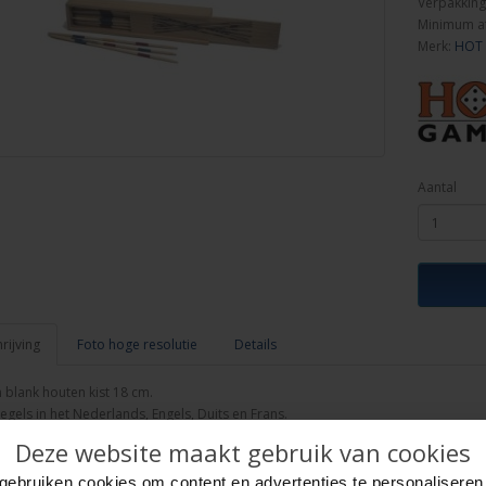
Verpakking
Minimum a
Merk:
HOT
Aantal
ijving
Foto hoge resolutie
Details
 blank houten kist 18 cm.
egels in het Nederlands, Engels, Duits en Frans.
ingeseald en verpakt per 12 stuks in binnendoos.
Deze website maakt gebruik van cookies
es.
gebruiken cookies om content en advertenties te personaliseren