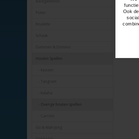
Backgammon
functi
Ook del
Poker
socia
combine
Roulette
Schaak
Dammen & Domino
Houten Spellen
- Keezen
- Tangram
- Kalaha
- Overige houten spellen
- Carrom
Go & Mah-Jong
Dobbelen