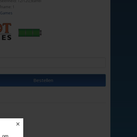
seenheid: 12/120,staffel
fname: 1
 Games
Bestellen
✕
, om