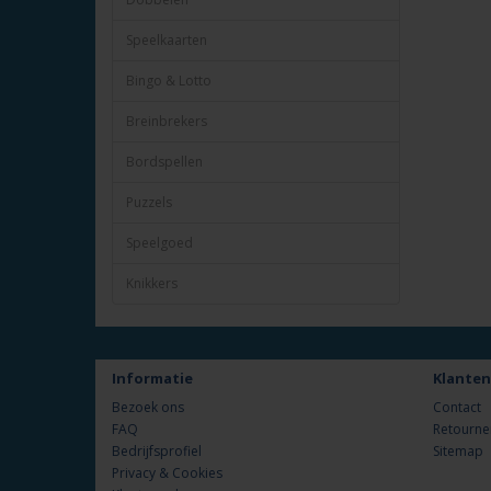
Speelkaarten
Bingo & Lotto
Breinbrekers
Bordspellen
Puzzels
Speelgoed
Knikkers
Informatie
Klanten
Bezoek ons
Contact
FAQ
Retourne
Bedrijfsprofiel
Sitemap
Privacy & Cookies