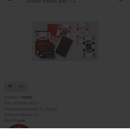
Grote Index per 12
Artikelnr:
750690
EAN: 9001890140211
Verpakkingseenheid: 12, display
Minimum afname: 12
Merk:
Piatnik