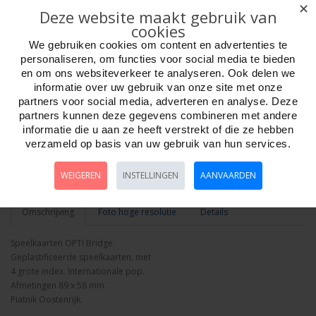
✕
Deze website maakt gebruik van
cookies
We gebruiken cookies om content en advertenties te
personaliseren, om functies voor social media te bieden
Aantal
en om ons websiteverkeer te analyseren. Ook delen we
informatie over uw gebruik van onze site met onze
partners voor social media, adverteren en analyse. Deze
partners kunnen deze gegevens combineren met andere
informatie die u aan ze heeft verstrekt of die ze hebben
Bestellen
verzameld op basis van uw gebruik van hun services.
Minimum afname:
WEIGEREN
INSTELLINGEN
AANVAARDEN
Omschrijving
Foto hoge resolutie
Details
Speelkaarten OPTI Bridge.
Geplastificeerde speelkaarten, met
4 grote index. Internationale pop.
Afmetingen 89 x 58 mm.
Piatnik Oostenrijk.