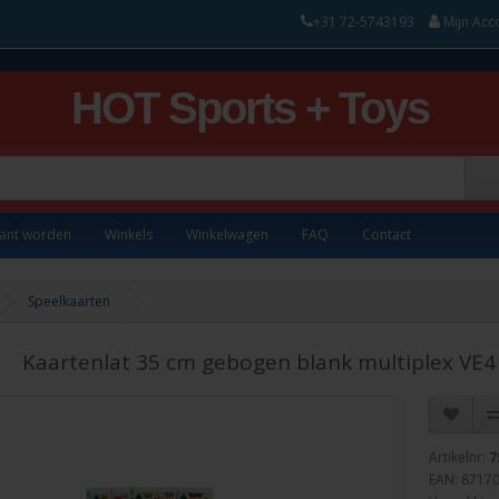
+31 72-5743193
Mijn Acc
HOT Sports + Toys
lant worden
Winkels
Winkelwagen
FAQ
Contact
Speelkaarten
Kaartenlat 35 cm gebogen blank multiplex VE4
Artikelnr:
7
EAN: 8717