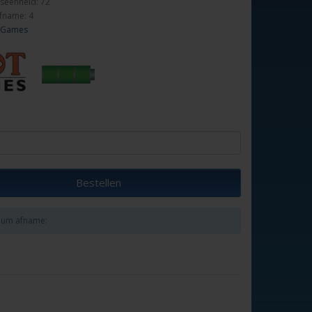
seenheid: 72
fname: 4
 Games
Bestellen
um afname: