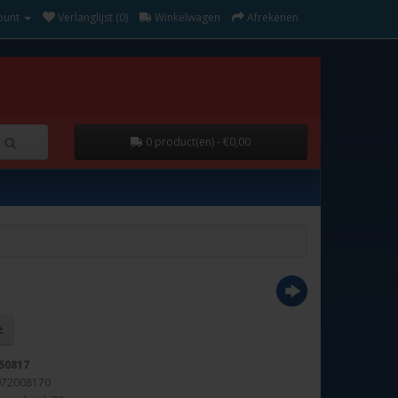
ount
Verlanglijst (0)
Winkelwagen
Afrekenen
0 product(en) - €0,00
50817
072008170