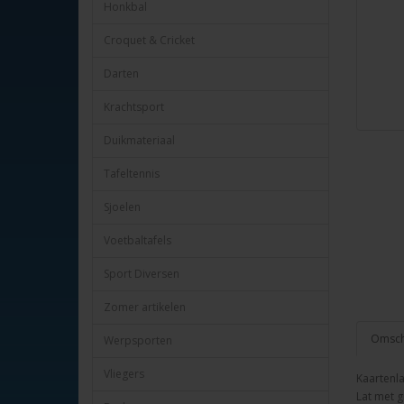
Honkbal
Croquet & Cricket
Darten
Krachtsport
Duikmateriaal
Tafeltennis
Sjoelen
Voetbaltafels
Sport Diversen
Zomer artikelen
Omschr
Werpsporten
Vliegers
Kaartenla
Lat met g