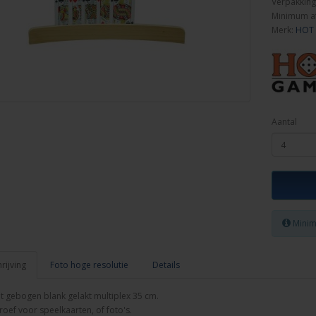
Verpakking
Minimum a
Merk:
HOT
Aantal
Minim
ijving
Foto hoge resolutie
Details
t gebogen blank gelakt multiplex 35 cm.
roef voor speelkaarten, of foto's.