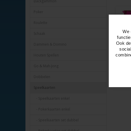
Backgammon
Poker
Roulette
We 
Schaak
functi
Ook del
Dammen & Domino
socia
combine
Houten Spellen
Go & Mah-Jong
Dobbelen
Speelkaarten
- Speelkaarten enkel
- Pokerkaarten enkel
- Speelkaarten set dubbel
- Pokerkaarten set dubbel