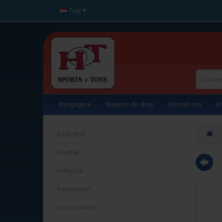
Taal
Startpagina
Nieuw in de shop
Bezoek ons
K
Basketbal
Voetbal
Volleybal
Racketsport
Jeu de boules