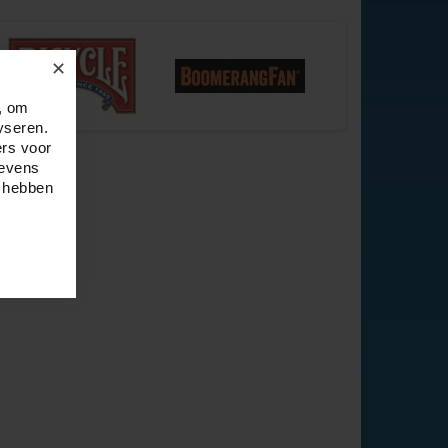
✕
, om
yseren.
ers voor
gevens
e hebben