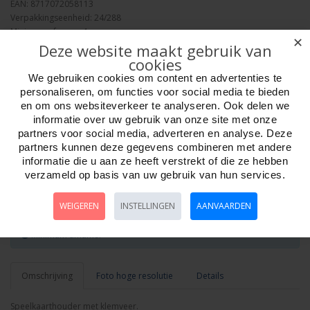
EAN: 8717072058113
Verpakkingseenheid: 24/288
Minimum afname: 4
✕
Merk:
HOT Games
Deze website maakt gebruik van
cookies
We gebruiken cookies om content en advertenties te
personaliseren, om functies voor social media te bieden
en om ons websiteverkeer te analyseren. Ook delen we
informatie over uw gebruik van onze site met onze
partners voor social media, adverteren en analyse. Deze
Aantal
partners kunnen deze gegevens combineren met andere
informatie die u aan ze heeft verstrekt of die ze hebben
verzameld op basis van uw gebruik van hun services.
Bestellen
WEIGEREN
INSTELLINGEN
AANVAARDEN
Minimum afname:
Omschrijving
Foto hoge resolutie
Details
Speelkaarthouder met klemveer.