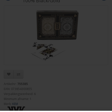
100% Black/Gold
Artikelnr:
755385
EAN: 073854300855
Verpakkingseenheid: 6
Minimum afname: 1
Merk:
KEM