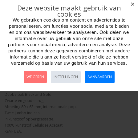
✕
Deze website maakt gebruik van
cookies
We gebruiken cookies om content en advertenties te
personaliseren, om functies voor social media te bieden
Aantal
en om ons websiteverkeer te analyseren. Ook delen we
informatie over uw gebruik van onze site met onze
partners voor social media, adverteren en analyse. Deze
partners kunnen deze gegevens combineren met andere
informatie die u aan ze heeft verstrekt of die ze hebben
Bestellen
verzameld op basis van uw gebruik van hun services.
Omschrijving
Foto hoge resolutie
Details
WEIGEREN
INSTELLINGEN
AANVAARDEN
KEM Pokerkaarten Arrow.
Dubbelpak Black and Gold.
Zwarte en gouden rug.
Afmeting 89 x 63 mm, internationale pop.
Twee Jumbo indices.
in kunststof opbergcassette.
100% kunststof Cellulose Acetaat.
KEM- USA.