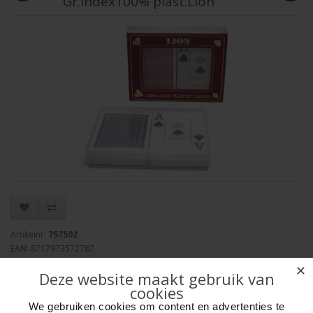
Gr.Index100% plast.Lion
Artikelnr:
757502
EAN: 8717973572787
Verpakkingseenheid: 6/72
✕
Deze website maakt gebruik van
Minimum afname: 1
cookies
Merk:
HOT Sports + Toys
We gebruiken cookies om content en advertenties te