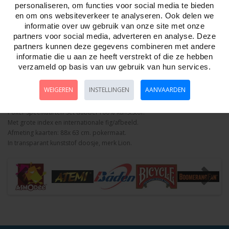
personaliseren, om functies voor social media te bieden
Aantal
en om ons websiteverkeer te analyseren. Ook delen we
informatie over uw gebruik van onze site met onze
partners voor social media, adverteren en analyse. Deze
partners kunnen deze gegevens combineren met andere
informatie die u aan ze heeft verstrekt of die ze hebben
Bestellen
verzameld op basis van uw gebruik van hun services.
Omschrijving
WEIGEREN
Foto hoge resolutie
INSTELLINGEN
AANVAARDEN
Details
Poker speelkaarten-Set dubbel 100% kunststof.
Met grote index en internationale fig/afbeeld.
Afmeting kaarten: 88x 63 cm. pokermaat.
In transparant kunststof doosje, merk Lion.