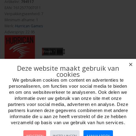
Artikelnr:
794117
EAN: 7612577007011
Verpakkingseenheid: 7
Minimum afname: 1
Merk:
Hurrican Games
Adviesprijs: 22.95
Week ?
✕
Deze website maakt gebruik van
Aantal
cookies
We gebruiken cookies om content en advertenties te
personaliseren, om functies voor social media te bieden
en om ons websiteverkeer te analyseren. Ook delen we
informatie over uw gebruik van onze site met onze
Bestellen
partners voor social media, adverteren en analyse. Deze
partners kunnen deze gegevens combineren met andere
Omschrijving
Foto hoge resolutie
Media
Details
informatie die u aan ze heeft verstrekt of die ze hebben
verzameld op basis van uw gebruik van hun services.
In Via Magica probeer je om "portaal" kaarten te voltooien voor speciale
krachten en uiteindelijk overwinningspunten. Elke kaart heeft 2 tot 6