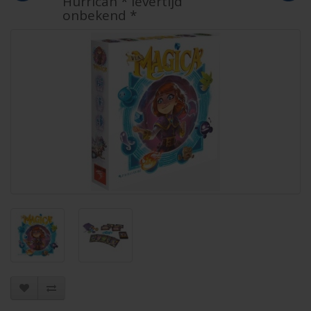
Hurrican * levertijd
onbekend *