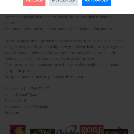
WEIGEREN
INSTELLINGEN
AANVAARDEN
elementen (zoals: aarde, lucht, water, vuur.) Deze elementen worden één
voor één uit de zak getrokken. Alle spelers plaatsen op één
overeenkomstige element een kristal, om zo portalen te kunnen
voltooien.
Maar in de zak zitten meer van sommige elementen dan andere.
De strategie is om te kiezen met welke drie portalen je het spel start (je
krijgt er zes), waarbij de moeilijkheidsgraad wordt afgewogen tegen de
waarde van de beloning. Een geopend portaal geeft verschillende
beloningen zoals: extra punten, kristallen of portalen
Ook zijn er extra puntenkaarten te behalen afhankelijk van het aantal
geopende portalen
De speler met de meeste punten is de winnaar.
Spelregels: NL / EN / DE / IT
Leeftijd vanaf 7 jaar
Spelers: 2 - 6
Speelduur: circa 30 minuten
Hurrican