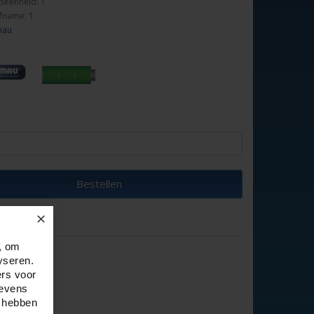
seenheid: 1
fname: 1
mau
Bestellen
✕
, om
yseren.
ers voor
n.
gevens
e hebben