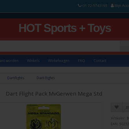
+31 72-5743193
Mijn Acc
HOT Sports + Toys
lant worden
Winkels
Winkelwagen
FAQ
Contact
Dartflights
Dart-flights
Dart Flight Pack MvGerwen Mega Std
Artikelnr:
3
EAN: 5023