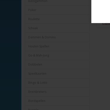
Backgammon
Poker
Roulette
Schaak
Dammen & Domino
Houten Spellen
Go & Mah-Jong
Dobbelen
Speelkaarten
Bingo & Lotto
Breinbrekers
Bordspellen
Puzzels