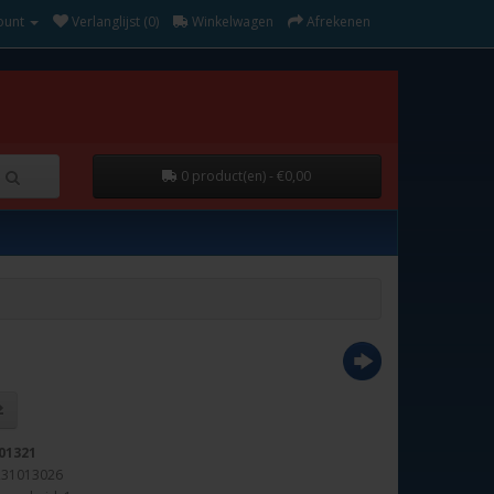
ount
Verlanglijst (0)
Winkelwagen
Afrekenen
0 product(en) - €0,00
01321
231013026