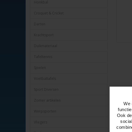
Honkbal
Croquet & Cricket
Darten
Krachtsport
Duikmateriaal
Tafeltennis
Sjoelen
Voetbaltafels
Sport Diversen
Omschr
Zomer artikelen
We 
Dart Fli
functi
Werpsporten
MvGerwen
Ook del
5 verschi
socia
Vliegers
Verpakt o
combine