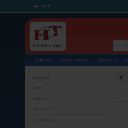
Taal
Startpagina
Nieuw in de shop
Bezoek ons
K
Basketbal
Voetbal
Volleybal
Racketsport
Jeu de boules