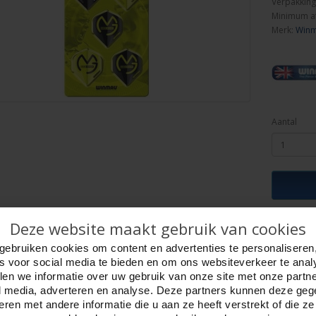
Verpakking
Minimum a
Merk:
Win
Aantal
ijving
Deze website maakt gebruik van cookies
Foto hoge resolutie
Details
gebruiken cookies om content en advertenties te personaliseren
ghts Winmau
es voor social media te bieden en om ons websiteverkeer te anal
 Mega Standaard.
en we informatie over uw gebruik van onze site met onze partn
llende vormen Flights, om je worp te prefectioneren en de juiste balans te vinde
l media, adverteren en analyse. Deze partners kunnen deze ge
p blister kaart.
ren met andere informatie die u aan ze heeft verstrekt of die z