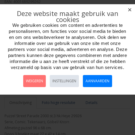
EAN: 4001689299262
Verpakkingseenheid: 6
✕
Deze website maakt gebruik van
Minimum afname: 1
cookies
Merk:
Heye Puzzle
We gebruiken cookies om content en advertenties te
personaliseren, om functies voor social media te bieden
en om ons websiteverkeer te analyseren. Ook delen we
informatie over uw gebruik van onze site met onze
partners voor social media, adverteren en analyse. Deze
partners kunnen deze gegevens combineren met andere
Aantal
informatie die u aan ze heeft verstrekt of die ze hebben
verzameld op basis van uw gebruik van hun services.
WEIGEREN
INSTELLINGEN
AANVAARDEN
Bestellen
Omschrijving
Foto hoge resolutie
Details
Puzzel Street Parade 2000 st.3 hk.Heye 29926
Serie, Comic. Tekenaars, Göbel/ Knorr.
Afmeting puzzel 96 x 68 cm.
Doos 3 hoekig maat 27 x 42 x 14 cm.