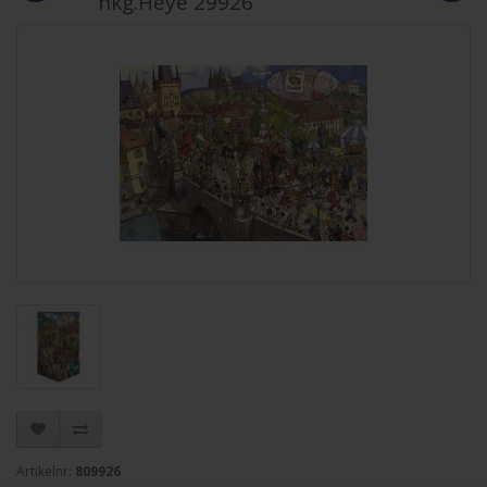
hkg.Heye 29926
Artikelnr:
809926