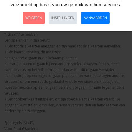
verzameld op basis van uw gebruik van hun services.
te laat- achter komt dat de viruscontainers niet zo leeg waren als ze
dachten. Het is jouw missie om als eerste deze uitbraak te stoppen, de
virussen te vernietigen, en een gezond lichaam zonder virussen te krijgen.
WEIGEREN
INSTELLINGEN
AANVAARDEN
Voorkom de verspreiding van deze verschrikkelijke virussen.
Probeer als eerste speler vier gezonde organen (zonder virussen) in je
“lichaam” te hebben
Een speler kan in zijn beurt:
> Eén tot drie kaarten afleggen en zijn hand tot drie kaarten aanvullen.
> Eén kaart uitspelen, dit mag zijn:
een gezond orgaan in zijn lichaam plaatsen.
een virus op een orgaan bij een andere speler plaatsen. Plaats je een
tweede virus op hetzelfde orgaan, dan wordt dit orgaan verwijdert
een medicijn op een eigen orgaan plaatsen (ter vaccinatie tegen andere
virussen) of om een reeds geplaatst virus te verwijderen. Plaats je een
tweede medicijn op een orgaan dan is dit orgaan immuun tegen andere
virussen.
> Een “dokter” kaart uitspelen, dit zijn speciale actie kaarten waarbij je
organen kunt stelen, omruilen, virussen verspreiden en handkaarten van
andere spelers afleggen.
Spelregels: NL/ EN.
Voor 2 tot 6 spelers.