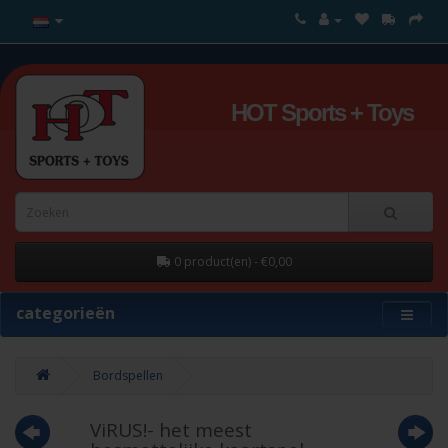
HOT Sports + Toys
0 product(en) - €0,00
categorieën
Bordspellen
ViRUS!- het meest