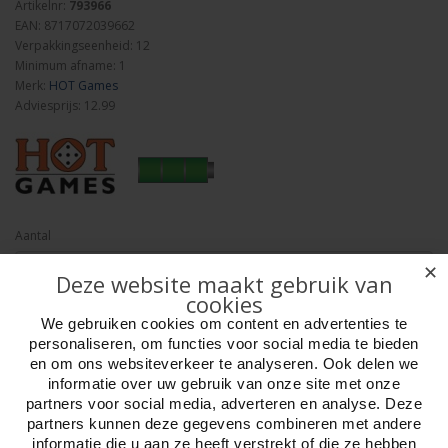
Artikelnr:
793966
EAN: 8717072039662
Verpakkingseenheid: 12
Minimum afname: 1
Merk:
HOT Games
Adviesprijs: 12.99
Aantal
✕
Deze website maakt gebruik van
cookies
We gebruiken cookies om content en advertenties te
Bestellen
personaliseren, om functies voor social media te bieden
en om ons websiteverkeer te analyseren. Ook delen we
Omschrijving
Foto hoge resolutie
Media
Details
informatie over uw gebruik van onze site met onze
partners voor social media, adverteren en analyse. Deze
partners kunnen deze gegevens combineren met andere
ViRUS! - het meest besmettelijke kaartspel. NL/ EN
informatie die u aan ze heeft verstrekt of die ze hebben
Er wordt alarm geslagen in het ziekenhuis zodra het laboratorium er -iets