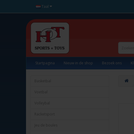
Taal
Startpagina
Nieuw in de shop
Bezoek ons
K
Basketbal
Voetbal
Volleybal
Racketsport
Jeu de boules