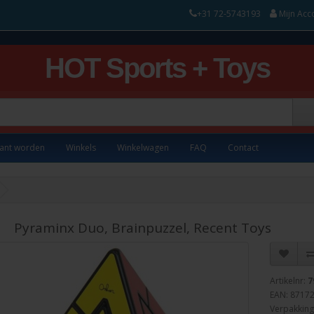
+31 72-5743193
Mijn Acc
HOT Sports + Toys
lant worden
Winkels
Winkelwagen
FAQ
Contact
Pyraminx Duo, Brainpuzzel, Recent Toys
Artikelnr:
7
EAN: 8717
Verpakking