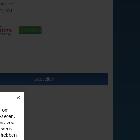
fname: 1
nt Toys
Bestellen
✕
, om
yseren.
ers voor
gevens
e hebben