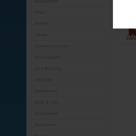
Backgammon
Recent T
Poker
Roulette
Schaak
Dammen & Domino
Houten Spellen
Go & Mah-Jong
Dobbelen
Speelkaarten
Bingo & Lotto
Breinbrekers
Bordspellen
Puzzels