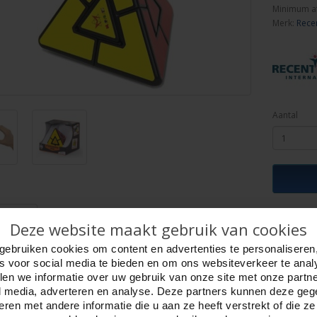
Minimum a
Merk:
Rece
Aantal
ijving
Foto hoge resolutie
Media
Details
Deze website maakt gebruik van cookies
Duo - Brainpuzzle.
gebruiken cookies om content en advertenties te personaliseren
ijdige puzzel lijkt voor beginners.
es voor social media te bieden en om ons websiteverkeer te anal
 heb je maar 4 draaiingen.
en we informatie over uw gebruik van onze site met onze partn
it deze 4 draaiingen toch maar de juiste oplossing te vinden
l media, adverteren en analyse. Deze partners kunnen deze ge
eidsgraad: 2 van de 5 sterren.
ren met andere informatie die u aan ze heeft verstrekt of die z