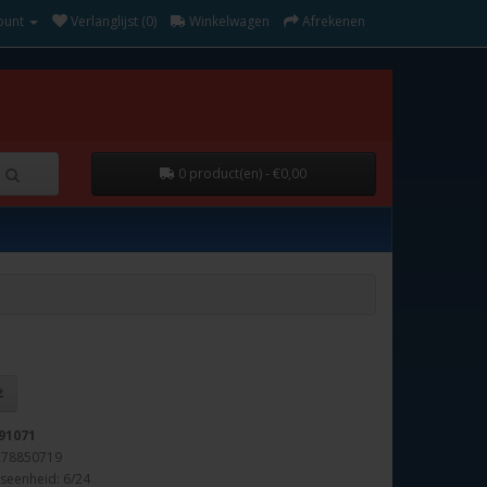
ount
Verlanglijst (0)
Winkelwagen
Afrekenen
0 product(en) - €0,00
91071
278850719
seenheid: 6/24