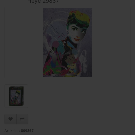
Heye 29867
Artikelnr:
809867