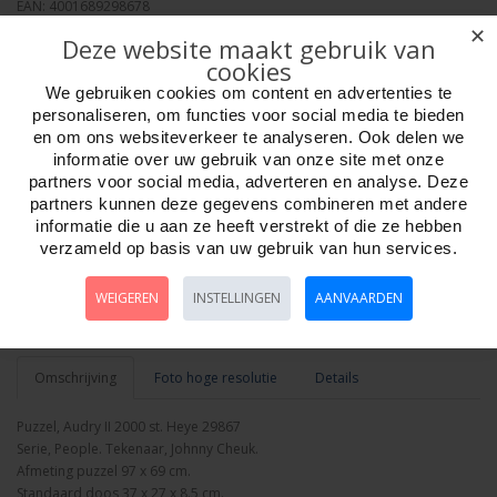
EAN: 4001689298678
Verpakkingseenheid: 12
✕
Deze website maakt gebruik van
Minimum afname: 1
cookies
Merk:
Heye Puzzle
We gebruiken cookies om content en advertenties te
personaliseren, om functies voor social media te bieden
en om ons websiteverkeer te analyseren. Ook delen we
informatie over uw gebruik van onze site met onze
partners voor social media, adverteren en analyse. Deze
partners kunnen deze gegevens combineren met andere
Aantal
informatie die u aan ze heeft verstrekt of die ze hebben
verzameld op basis van uw gebruik van hun services.
WEIGEREN
INSTELLINGEN
AANVAARDEN
Bestellen
Omschrijving
Foto hoge resolutie
Details
Puzzel, Audry II 2000 st. Heye 29867
Serie, People. Tekenaar, Johnny Cheuk.
Afmeting puzzel 97 x 69 cm.
Standaard doos 37 x 27 x 8.5 cm.