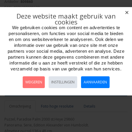
Artikelnr:
809860
EAN: 4001689298609
✕
Verpakkingseenheid: 4
Deze website maakt gebruik van
Minimum afname: 1
cookies
Merk:
Heye Puzzle
We gebruiken cookies om content en advertenties te
personaliseren, om functies voor social media te bieden
en om ons websiteverkeer te analyseren. Ook delen we
informatie over uw gebruik van onze site met onze
partners voor social media, adverteren en analyse. Deze
partners kunnen deze gegevens combineren met andere
informatie die u aan ze heeft verstrekt of die ze hebben
Aantal
verzameld op basis van uw gebruik van hun services.
WEIGEREN
INSTELLINGEN
AANVAARDEN
Bestellen
Omschrijving
Foto hoge resolutie
Details
Puzzel, Paradise Palm 2000 st.Heye 29860
Panorama. Serie, Edition Alexander von Humboldt.
Afmeting puzzel 136 x 48 cm.