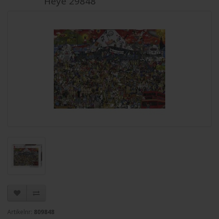
Heye 29848
Artikelnr:
809848