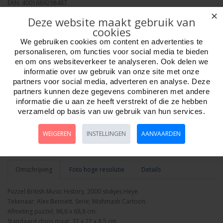
EAN: 4001689298487
Verpakkingseenheid: 4
✕
Deze website maakt gebruik van
Minimum afname: 1
cookies
Merk:
Heye Puzzle
We gebruiken cookies om content en advertenties te
personaliseren, om functies voor social media te bieden
en om ons websiteverkeer te analyseren. Ook delen we
informatie over uw gebruik van onze site met onze
partners voor social media, adverteren en analyse. Deze
partners kunnen deze gegevens combineren met andere
Aantal
informatie die u aan ze heeft verstrekt of die ze hebben
verzameld op basis van uw gebruik van hun services.
WEIGEREN
INSTELLINGEN
AANVAARDEN
Bestellen
Omschrijving
Foto hoge resolutie
Details
Puzzel British Music History, 2000 stukjes Heye.
Tekenaar; Alex Bennett. Serie; Mishmash Cartoon.
Afmeting puzzel; 96,6 x 68,8 cm.
Standaard doos maat; 37 x 27 x 8,5 cm.