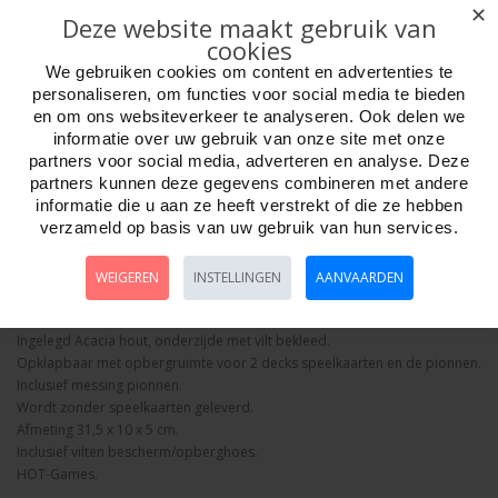
✕
Deze website maakt gebruik van
cookies
We gebruiken cookies om content en advertenties te
personaliseren, om functies voor social media te bieden
Aantal
en om ons websiteverkeer te analyseren. Ook delen we
informatie over uw gebruik van onze site met onze
partners voor social media, adverteren en analyse. Deze
partners kunnen deze gegevens combineren met andere
informatie die u aan ze heeft verstrekt of die ze hebben
Bestellen
verzameld op basis van uw gebruik van hun services.
Omschrijving
Foto hoge resolutie
Details
WEIGEREN
INSTELLINGEN
AANVAARDEN
Houten Cribbage set met metalen pionnen.
Ingelegd Acacia hout, onderzijde met vilt bekleed.
Opklapbaar met opbergruimte voor 2 decks speelkaarten en de pionnen.
Inclusief messing pionnen.
Wordt zonder speelkaarten geleverd.
Afmeting 31,5 x 10 x 5 cm.
Inclusief vilten bescherm/opberghoes.
HOT-Games.