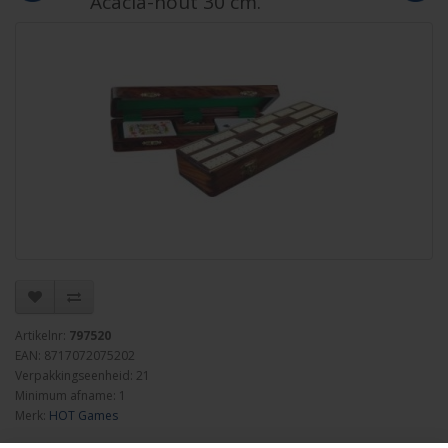
Acacia-hout 30 cm.
Artikelnr:
797520
EAN: 8717072075202
Verpakkingseenheid: 21
Minimum afname: 1
Merk:
HOT Games