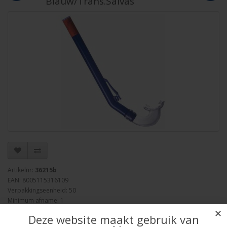
Blauw/Trans.Salvas
Artikelnr:
36215b
EAN: 8005115316109
Verpakkingseenheid: 50
Minimum afname: 1
Merk:
Salvas
✕
Deze website maakt gebruik van