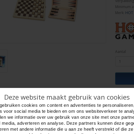
Verpakking
Minimum a
Merk:
HOT
Aantal
ijving
Deze website maakt gebruik van cookies
Foto hoge resolutie
Details
gebruiken cookies om content en advertenties te personaliseren
ackgammon klapcassette.
es voor social media te bieden en om ons websiteverkeer te anal
 mooie houten cassette kun je dammen en backgammon spelen in één.
en we informatie over uw gebruik van onze site met onze partn
aat van het bedrukte speelveld is 30 mm.
l media, adverteren en analyse. Deze partners kunnen deze ge
en speelstenen voor dammen en backgammon.
ren met andere informatie die u aan ze heeft verstrekt of die z
gesloten : 29 x 14,5 x 4.5 cm.