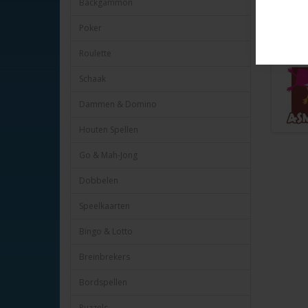
Backgammon
Afmeting 
Verpakt i
Poker
HOT-Gam
Roulette
Schaak
Dammen & Domino
Houten Spellen
Go & Mah-Jong
Dobbelen
Speelkaarten
Bingo & Lotto
Breinbrekers
Bordspellen
Puzzels