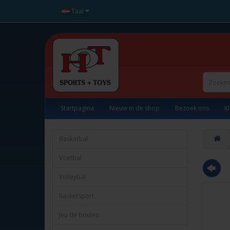
Taal
Startpagina
Nieuw in de shop
Bezoek ons
K
Basketbal
Voetbal
Volleybal
Racketsport
Jeu de boules