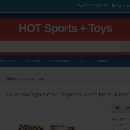
+31 72-5743193
Mijn Acc
HOT Sports + Toys
lant worden
Winkels
Winkelwagen
FAQ
Contact
Houten backgammon
Dam-/Backgammon klapcass.29cm.bedruk.HO
Artikelnr:
6
EAN: 8717