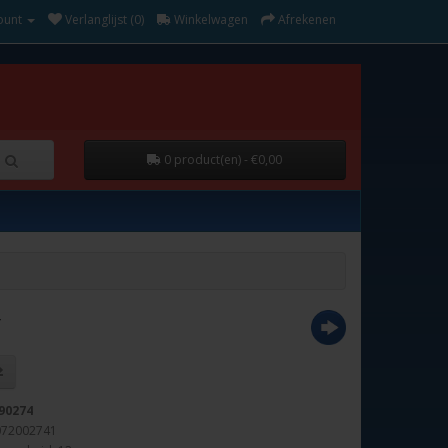
ount
Verlanglijst (0)
Winkelwagen
Afrekenen
0 product(en) - €0,00
T
90274
072002741