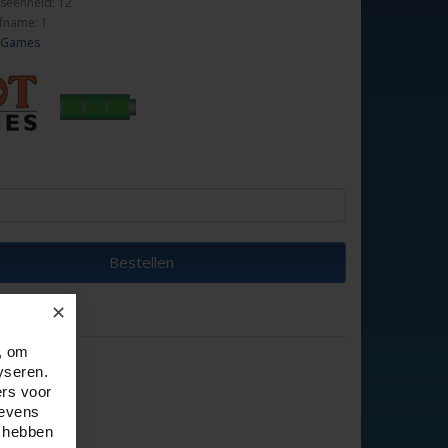
seenheid: 12
fname: 1
 Games
Bestellen
✕
, om
yseren.
ers voor
gevens
e hebben