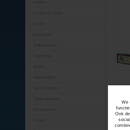
Honkbal
Croquet & Cricket
Darten
Krachtsport
Duikmateriaal
Tafeltennis
Sjoelen
Voetbaltafels
Sport Diversen
Omschr
Zomer artikelen
We 
Dam- / B
functi
Werpsporten
Met deze
Ook del
De veldm
socia
Vliegers
Met hout
combine
Afmeting 