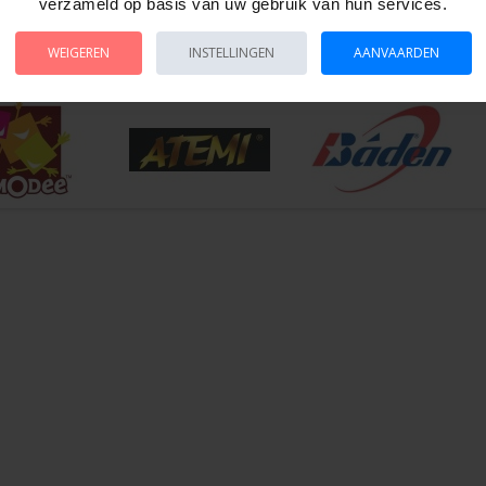
verzameld op basis van uw gebruik van hun services.
open : 29 x 29 x 2.3 cm.
n fotodoos.
WEIGEREN
INSTELLINGEN
AANVAARDEN
es.