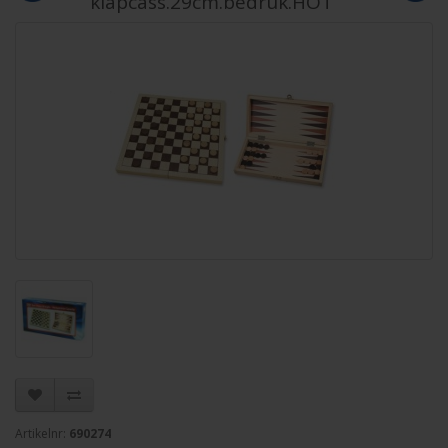
klapcass.29cm.bedruk.HOT
Artikelnr:
690274