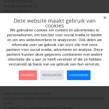
EAN: 8717072002741
Verpakkingseenheid: 12
Minimum afname: 1
Merk:
HOT Games
✕
Deze website maakt gebruik van
cookies
We gebruiken cookies om content en advertenties te
personaliseren, om functies voor social media te bieden
en om ons websiteverkeer te analyseren. Ook delen we
informatie over uw gebruik van onze site met onze
Aantal
partners voor social media, adverteren en analyse. Deze
partners kunnen deze gegevens combineren met andere
informatie die u aan ze heeft verstrekt of die ze hebben
verzameld op basis van uw gebruik van hun services.
Bestellen
WEIGEREN
INSTELLINGEN
AANVAARDEN
Omschrijving
Foto hoge resolutie
Details
Dam- / Backgammon klapcassette.
Met deze mooie houten cassette kun je dammen en backgammon spelen
in één.
De veldmaat van het bedrukte speelveld is 30 mm.