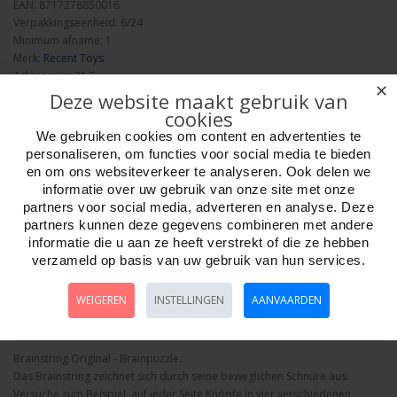
EAN: 8717278850016
Verpakkingseenheid: 6/24
Minimum afname: 1
Merk:
Recent Toys
Adviesprijs: 21.5
✕
Deze website maakt gebruik van
cookies
We gebruiken cookies om content en advertenties te
personaliseren, om functies voor social media te bieden
en om ons websiteverkeer te analyseren. Ook delen we
informatie over uw gebruik van onze site met onze
Aantal
partners voor social media, adverteren en analyse. Deze
partners kunnen deze gegevens combineren met andere
informatie die u aan ze heeft verstrekt of die ze hebben
verzameld op basis van uw gebruik van hun services.
Bestellen
WEIGEREN
INSTELLINGEN
AANVAARDEN
Omschrijving
Foto hoge resolutie
Media
Details
Brainstring Original - Brainpuzzle.
Das Brainstring zeichnet sich durch seine beweglichen Schnüre aus.
Versuche zum Beispiel, auf jeder Seite Knöpfe in vier verschiedenen