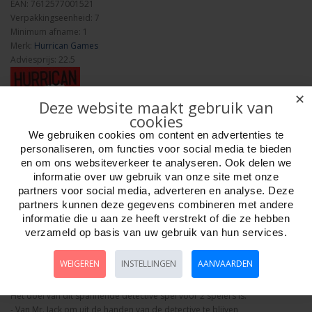
EAN: 7612577001521
Verpakkingseenheid: 7
Minimum afname: 1
Merk:
Hurrican Games
Adviesprijs: 22.5
✕
Deze website maakt gebruik van
cookies
We gebruiken cookies om content en advertenties te
personaliseren, om functies voor social media te bieden
Aantal
en om ons websiteverkeer te analyseren. Ook delen we
informatie over uw gebruik van onze site met onze
partners voor social media, adverteren en analyse. Deze
partners kunnen deze gegevens combineren met andere
Bestellen
informatie die u aan ze heeft verstrekt of die ze hebben
verzameld op basis van uw gebruik van hun services.
Omschrijving
Foto hoge resolutie
Media
Details
WEIGEREN
INSTELLINGEN
AANVAARDEN
Mr. Jack ( Londen ) Hurrican Games NL
Het doel van dit spannende detective spel voor 2 spelers is:
- Van Mr. Jack om uit de handen van de detective te blijven,