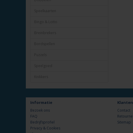
Speelkaarten
Bingo & Lotto
Breinbrekers
Bordspellen
Puzzels
Speelgoed
Knikkers
Informatie
Klanten
Bezoek ons
Contact
FAQ
Retourne
Bedrijfsprofiel
Sitemap
Privacy & Cookies