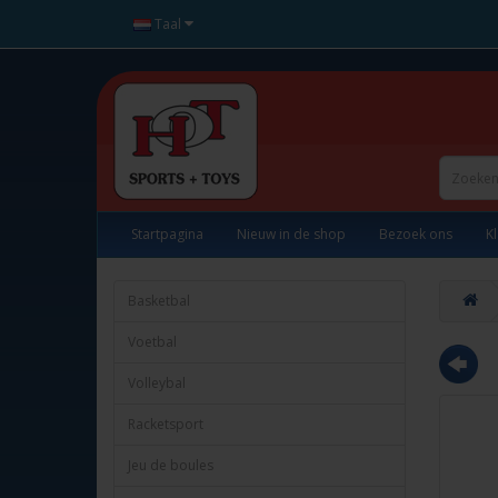
Taal
Startpagina
Nieuw in de shop
Bezoek ons
K
Basketbal
Voetbal
Volleybal
Racketsport
Jeu de boules