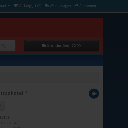
ount
Verlanglijst (0)
Winkelwagen
Afrekenen
0 product(en) - €0,00
 onbekend *
93102
072031024