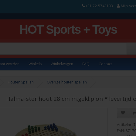
+31 72-5743193
Mijn Acc
HOT Sports + Toys
lant worden
Winkels
Winkelwagen
FAQ
Contact
Houten Spellen
Overige houten spellen
Halma-ster hout 28 cm m.gekl.pion * levertijd
Artikelnr:
7
EAN: 8717