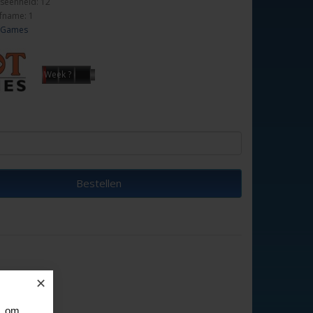
seenheid: 12
fname: 1
 Games
Week ?
Bestellen
✕
, om