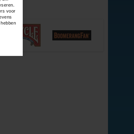
yseren.
ers voor
gevens
e hebben