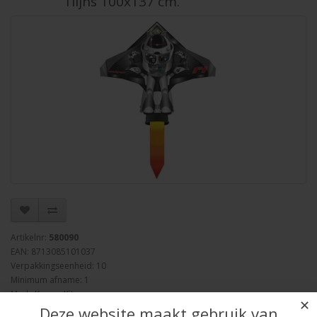
1lijns 100x137 cm.
Artikelnr:
580090
EAN: 8713085101037
Verpakkingseenheid: 10
Minimum afname: 1
Merk:
Knoop Kites
✕
Deze website maakt gebruik van