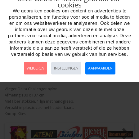
cookies
We gebruiken cookies om content en advertenties te
personaliseren, om functies voor social media te bieden
en om ons websiteverkeer te analyseren. Ook delen we
informatie over uw gebruik van onze site met onze
Aantal
partners voor social media, adverteren en analyse. Deze
partners kunnen deze gegevens combineren met andere
informatie die u aan ze heeft verstrekt of die ze hebben
verzameld op basis van uw gebruik van hun services.
Bestellen
WEIGEREN
INSTELLINGEN
AANVAARDEN
Omschrijving
Foto hoge resolutie
Details
Vlieger Delta Challenger nylon.
Afmeting 100 x 137 cm.
Met fiber stokken, 1 lijn met handgreep.
Verpakt in plastic zak met header kaart.
Knoop-Kites