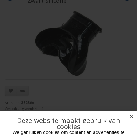
Zwart Silicone
Artikelnr:
37236n
Verpakkingseenheid: 1
Minimum afname: 1
✕
Deze website maakt gebruik van
Merk:
Seac-Sub
cookies
We gebruiken cookies om content en advertenties te