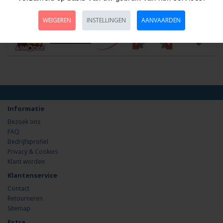
Snorkel Medium Roze SILTRA Seac
WEIGEREN
INSTELLINGEN
AANVAARDEN
Informatie
Bezoek ons
FAQ
Bedrijfsprofiel
Privacy & Cookies
Klant worden
Klantenservice
Contact
Retourneren
Sitemap
Extra