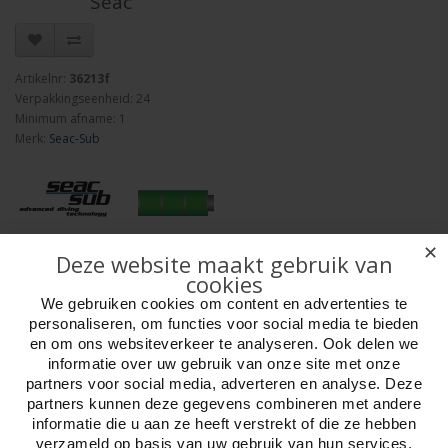
Seac
Artikelnr:
36213f
Verpakkingseenheid: 24
Minimum afname: 1
Merk:
Seac-Sub
✕
Deze website maakt gebruik van
Aantal
cookies
We gebruiken cookies om content en advertenties te
personaliseren, om functies voor social media te bieden
en om ons websiteverkeer te analyseren. Ook delen we
Bestellen
informatie over uw gebruik van onze site met onze
partners voor social media, adverteren en analyse. Deze
partners kunnen deze gegevens combineren met andere
Omschrijving
Foto hoge resolutie
Details
informatie die u aan ze heeft verstrekt of die ze hebben
verzameld op basis van uw gebruik van hun services.