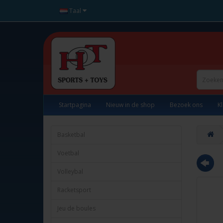
Taal
Startpagina
Nieuw in de shop
Bezoek ons
K
Basketbal
Voetbal
Volleybal
Racketsport
Jeu de boules