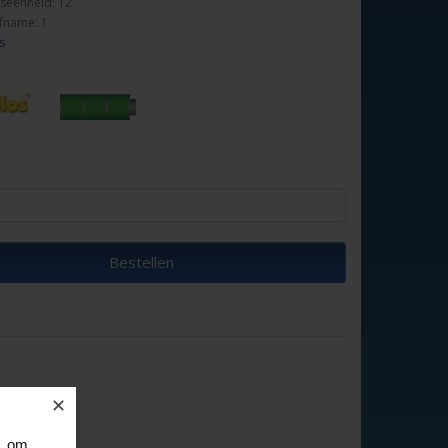
seenheid: 12
fname: 1
s
Bestellen
✕
, om