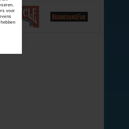
yseren.
ers voor
gevens
e hebben