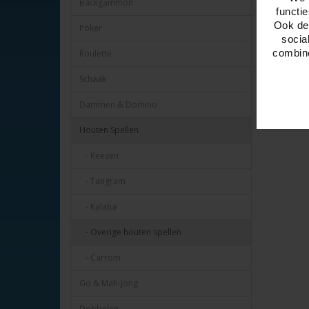
Backgammon
functi
Ook del
Poker
socia
combine
Roulette
Schaak
Dammen & Domino
Houten Spellen
- Keezen
- Tangram
- Kalaha
- Overige houten spellen
- Carrom
Go & Mah-Jong
Dobbelen