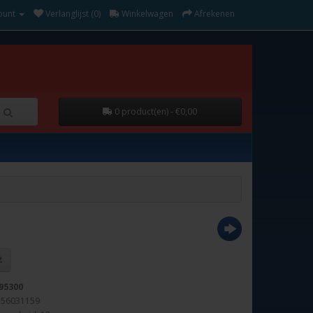
ount
Verlanglijst (0)
Winkelwagen
Afrekenen
0 product(en) - €0,00
95300
156031159