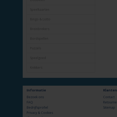
Speelkaarten
Bingo & Lotto
Breinbrekers
Bordspellen
Puzzels
Speelgoed
Knikkers
Informatie
Klanten
Bezoek ons
Contact
FAQ
Retourne
Bedrijfsprofiel
Sitemap
Privacy & Cookies