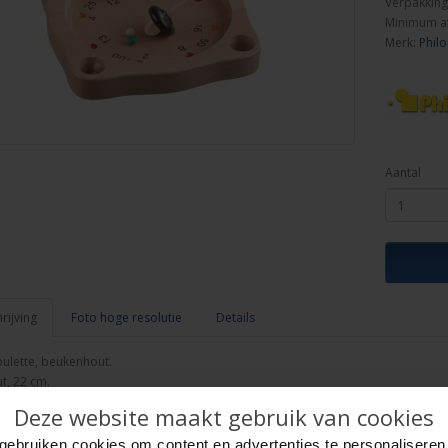
Verpakking
Minimum a
Merk:
Philo
Aantal
ijving
Foto hoge resolutie
Details
oulette, beukenhout.
t, 22 cm.
 balletjes.
Deze website maakt gebruik van cookies
n fotodoos.
gebruiken cookies om content en advertenties te personaliseren