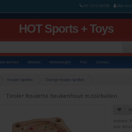
+31 72-5743193
Mijn Acc
HOT Sports + Toys
lant worden
Winkels
Winkelwagen
FAQ
Contact
Houten Spellen
Overige houten spellen
Tiroler Roulette beukenhout m.tol/ballen
Artikelnr:
7
EAN: 4014