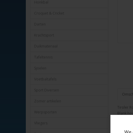
Honkbal
Croquet & Cricket
Darten
Krachtsport
Duikmateriaal
Tafeltennis
Sjoelen
Voetbaltafels
Sport Diversen
Omschr
Zomer artikelen
Tiroler R
Werpsporten
Blank hou
Met tol en
Vliegers
Verpakt i
We 