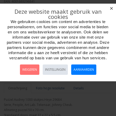
EAN: 4001689296841
Verpakkingseenheid: 6
✕
Deze website maakt gebruik van
Minimum afname: 1
cookies
Merk:
Heye Puzzle
We gebruiken cookies om content en advertenties te
personaliseren, om functies voor social media te bieden
en om ons websiteverkeer te analyseren. Ook delen we
informatie over uw gebruik van onze site met onze
partners voor social media, adverteren en analyse. Deze
partners kunnen deze gegevens combineren met andere
Aantal
informatie die u aan ze heeft verstrekt of die ze hebben
verzameld op basis van uw gebruik van hun services.
WEIGEREN
INSTELLINGEN
AANVAARDEN
Bestellen
Omschrijving
Foto hoge resolutie
Details
Puzzel Audrey 1000 stukjes Heye 29684
Serie, People, Art Lab. Tekenaar, Johnny Cheuk.
Afmeting puzzel 50 x 70 cm.
Standaard doos, maat 37 x 27 x 5.5 cm.