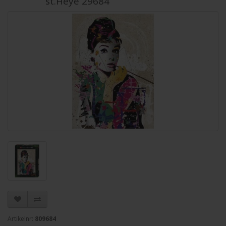
st.Heye 29684
Artikelnr:
809684