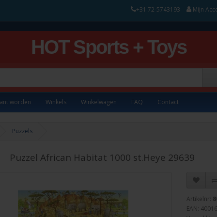
+31 72-5743193
Mijn Acc
HOT Sports + Toys
lant worden
Winkels
Winkelwagen
FAQ
Contact
Puzzels
Puzzel African Habitat 1000 st.Heye 29639
Artikelnr:
8
EAN: 4001