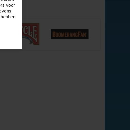
ers voor
gevens
e hebben