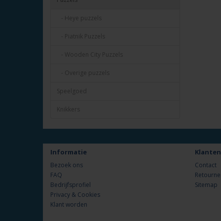
- Heye puzzels
- Piatnik Puzzels
- Wooden City Puzzels
- Overige puzzels
Speelgoed
Knikkers
Informatie
Klanten
Bezoek ons
Contact
FAQ
Retourne
Bedrijfsprofiel
Sitemap
Privacy & Cookies
Klant worden