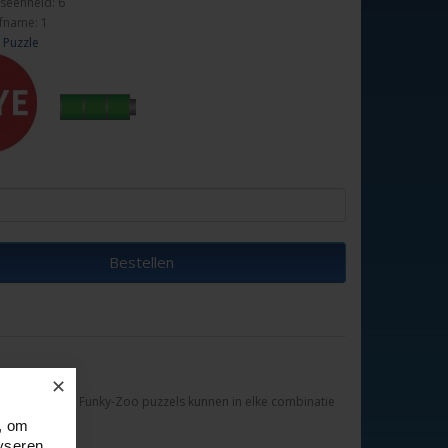
seenheid: 6
fname: 1
 Puzzle
Bestellen
✕
e verschillende Funky-Zoo puzzels kunnen in elke combinatie
, om
yseren.