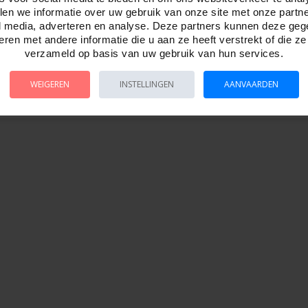
 doos 37 x 27 x 5.5 cm.
en we informatie over uw gebruik van onze site met onze partn
29639
l media, adverteren en analyse. Deze partners kunnen deze ge
ren met andere informatie die u aan ze heeft verstrekt of die z
verzameld op basis van uw gebruik van hun services.
WEIGEREN
INSTELLINGEN
AANVAARDEN