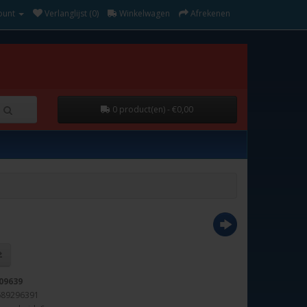
ount
Verlanglijst (0)
Winkelwagen
Afrekenen
0 product(en) - €0,00
09639
689296391