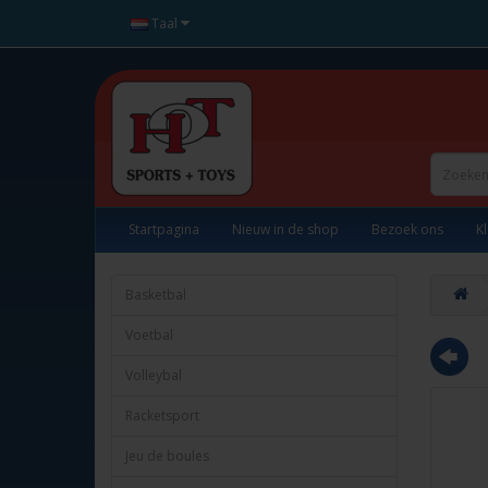
Taal
Startpagina
Nieuw in de shop
Bezoek ons
K
Basketbal
Voetbal
Volleybal
Racketsport
Jeu de boules