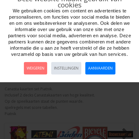
cookies
We gebruiken cookies om content en advertenties te
personaliseren, om functies voor social media te bieden
en om ons websiteverkeer te analyseren. Ook delen we
informatie over uw gebruik van onze site met onze
Aantal
partners voor social media, adverteren en analyse. Deze
partners kunnen deze gegevens combineren met andere
informatie die u aan ze heeft verstrekt of die ze hebben
verzameld op basis van uw gebruik van hun services.
Bestellen
WEIGEREN
INSTELLINGEN
AANVAARDEN
Omschrijving
Foto hoge resolutie
Details
Canasta kaarten set Piatnik.
Inclusief 2 decks Canastakaarten van hoge kwaliteit.
Op de speelkaarten staat de punten waarde.
spelregels met score tabellen.
Piatnik