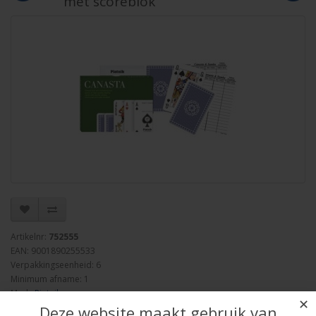
met scoreblok
Artikelnr:
752555
EAN: 9001890255533
Verpakkingseenheid: 6
Minimum afname: 1
Merk:
Piatnik
✕
Deze website maakt gebruik van