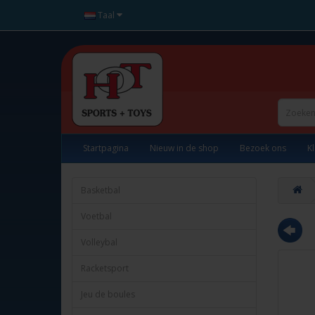
Taal
Startpagina
Nieuw in de shop
Bezoek ons
K
Basketbal
Voetbal
Volleybal
Racketsport
Jeu de boules