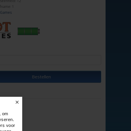
seenheid: 12
fname: 1
 Games
Bestellen
✕
, om
yseren.
ers voor