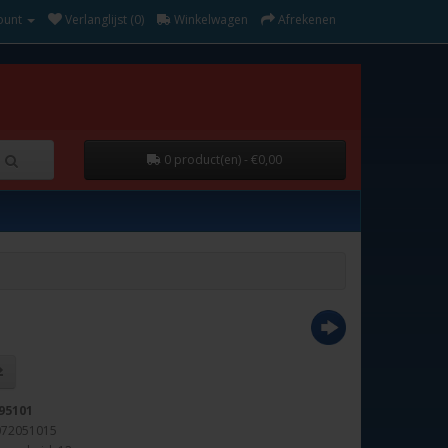
ount
Verlanglijst (0)
Winkelwagen
Afrekenen
0 product(en) - €0,00
95101
072051015