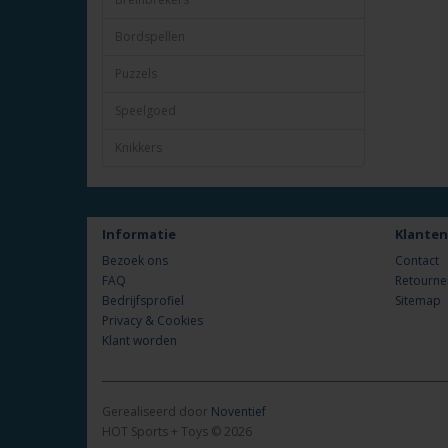
Bordspellen
Puzzels
Speelgoed
Knikkers
Informatie
Klanten
Bezoek ons
Contact
FAQ
Retourne
Bedrijfsprofiel
Sitemap
Privacy & Cookies
Klant worden
Gerealiseerd door
Noventief
HOT Sports + Toys © 2026