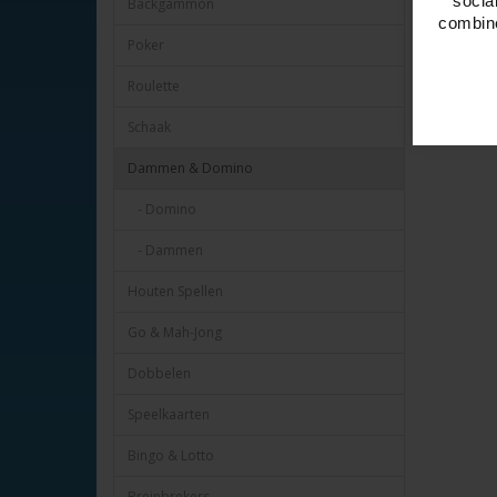
socia
Backgammon
combine
Poker
Roulette
Schaak
Dammen & Domino
- Domino
- Dammen
Houten Spellen
Go & Mah-Jong
Dobbelen
Speelkaarten
Bingo & Lotto
Breinbrekers