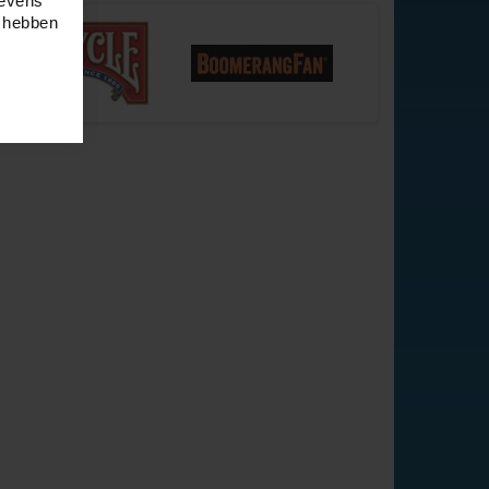
gevens
e hebben