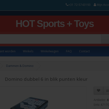
+31 72-5743193
Mijn Acc
HOT Sports + Toys
lant worden
Winkels
Winkelwagen
FAQ
Contact
Dammen & Domino
Domino dubbel 6 in blik punten kleur
Artikelnr:
6
EAN: 8717