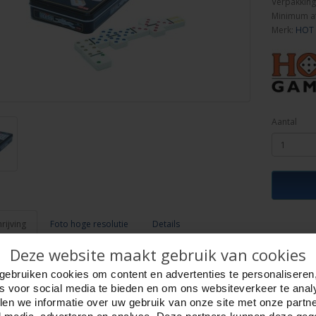
Verpakking
Minimum a
Merk:
HOT
Aantal
ijving
Foto hoge resolutie
Details
Deze website maakt gebruik van cookies
bbel 6 in blik, 28 stenen.
ststof stenen met gekleurde punten.
gebruiken cookies om content en advertenties te personaliseren
 is 52 x 26 x 9,5 mm.
es voor social media te bieden en om ons websiteverkeer te anal
es.
en we informatie over uw gebruik van onze site met onze partn