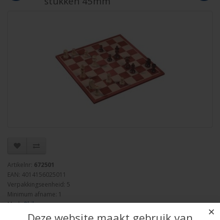
stukken 45mm
Artikelnr:
672501
EAN: 4014156025011
Verpakkingseenheid: 5
Minimum afname: 1
Merk:
Philos
✕
Deze website maakt gebruik van