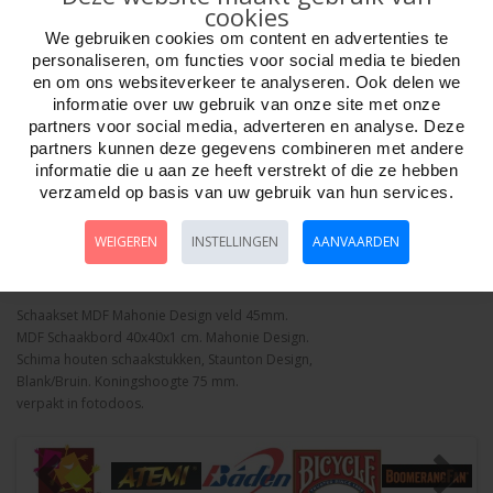
cookies
We gebruiken cookies om content en advertenties te
personaliseren, om functies voor social media te bieden
en om ons websiteverkeer te analyseren. Ook delen we
informatie over uw gebruik van onze site met onze
Aantal
partners voor social media, adverteren en analyse. Deze
partners kunnen deze gegevens combineren met andere
informatie die u aan ze heeft verstrekt of die ze hebben
verzameld op basis van uw gebruik van hun services.
Bestellen
WEIGEREN
INSTELLINGEN
AANVAARDEN
Omschrijving
Foto hoge resolutie
Details
Schaakset MDF Mahonie Design veld 45mm.
MDF Schaakbord 40x40x1 cm. Mahonie Design.
Schima houten schaakstukken, Staunton Design,
Blank/Bruin. Koningshoogte 75 mm.
verpakt in fotodoos.