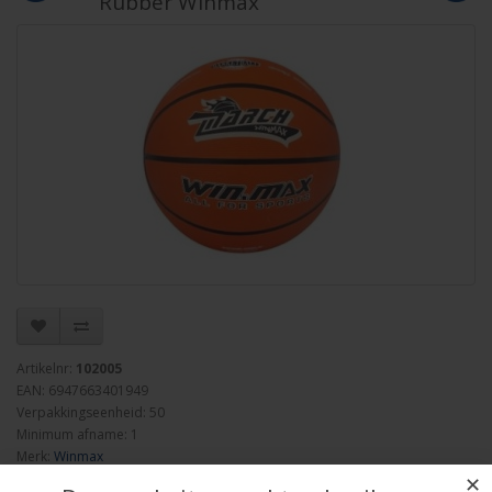
Rubber Winmax
Artikelnr:
102005
EAN: 6947663401949
Verpakkingseenheid: 50
Minimum afname: 1
Merk:
Winmax
✕