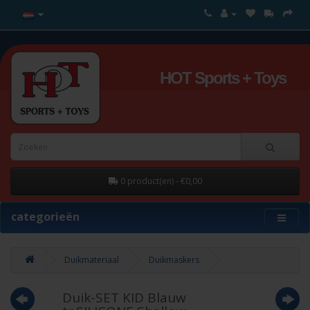
HOT Sports + Toys
0 product(en) - €0,00
categorieën
Duikmateriaal
Duikmaskers
Duik-SET KID Blauw