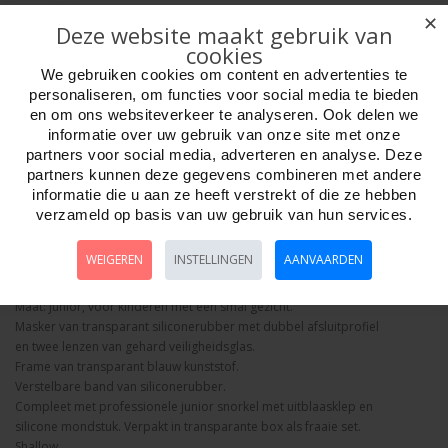
✕
Deze website maakt gebruik van
cookies
We gebruiken cookies om content en advertenties te
personaliseren, om functies voor social media te bieden
Aantal
en om ons websiteverkeer te analyseren. Ook delen we
informatie over uw gebruik van onze site met onze
partners voor social media, adverteren en analyse. Deze
partners kunnen deze gegevens combineren met andere
Bestellen
informatie die u aan ze heeft verstrekt of die ze hebben
verzameld op basis van uw gebruik van hun services.
Omschrijving
Foto hoge resolutie
Details
WEIGEREN
INSTELLINGEN
AANVAARDEN
Duik-SET KID Silicone.
Maat: Junior, voor kinderen met een smal gezicht.
Masker van transparant siliconerubber met dubbel afsluitprofiel
en twee lenzen van gehard veiligheidsglas.
Frame van transparant blauw kunststof.
Verstelbare band van siliconerubber.
Compleet met professionele junior snorkel met uitblaasklep en
silicone mondstuk. Verpakt in transparante box als fraaie set.
Shallow.