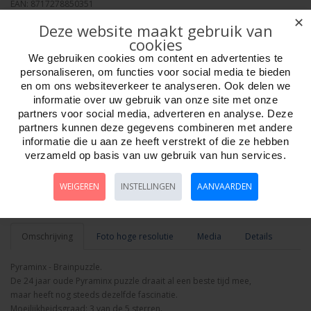
EAN: 8717278850351
Verpakkingseenheid: 6/24
✕
Deze website maakt gebruik van
Minimum afname: 1
cookies
Merk:
Recent Toys
We gebruiken cookies om content en advertenties te
personaliseren, om functies voor social media te bieden
en om ons websiteverkeer te analyseren. Ook delen we
informatie over uw gebruik van onze site met onze
partners voor social media, adverteren en analyse. Deze
partners kunnen deze gegevens combineren met andere
Aantal
informatie die u aan ze heeft verstrekt of die ze hebben
verzameld op basis van uw gebruik van hun services.
WEIGEREN
INSTELLINGEN
AANVAARDEN
Bestellen
Omschrijving
Foto hoge resolutie
Media
Details
Pyraminx - Brainpuzzle.
De 24 jaar oude Pyraminx puzzle draait al een beste tijd mee,
maar heeft nog steeds dezelfde fascinatie.
Moeilijkheidsgraad: 3 van de 5 sterren.