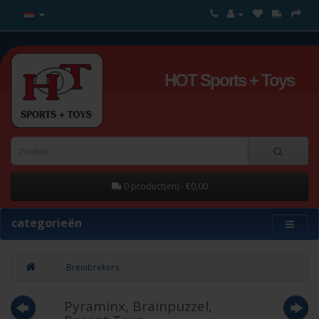
HOT Sports + Toys
0 product(en) - €0,00
categorieën
Breinbrekers
Pyraminx, Brainpuzzel,