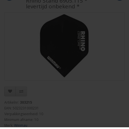
Rhino Stand 6905.115 *
levertijd onbekend *
Artikelnr:
303215
EAN: 5023231000231
Verpakkingseenheid: 10
Minimum afname: 10
Merk:
Winmau