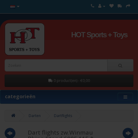
HOT Sports + Toys
0 product(en) - €0,00
categorieën
Darten
Dartflights
Dart flights zw.Winmau