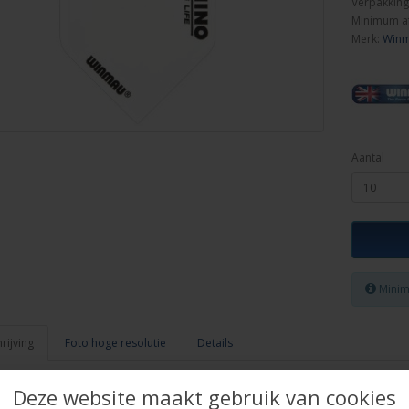
Verpakking
Minimum a
Merk:
Win
Aantal
Minim
ijving
Foto hoge resolutie
Details
hts Winmau Rhino
Deze website maakt gebruik van cookies
, effen wit