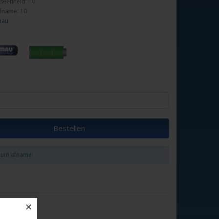
seenheid: 10
fname: 10
mau
Bestellen
um afname:
✕