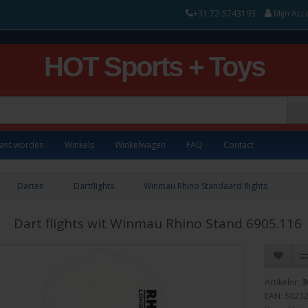
+31 72-5743193
Mijn Acc
HOT Sports + Toys
lant worden
Winkels
Winkelwagen
FAQ
Contact
Darten
Dartflights
Winmau Rhino Standaard flights
Dart flights wit Winmau Rhino Stand 6905.116
Artikelnr:
3
EAN: 5023