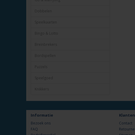
Dobbelen
Speelkaarten
Bingo & Lotto
Breinbrekers
Bordspellen
Puzzels
Speelgoed
Knikkers
Informatie
Klanten
Bezoek ons
Contact
FAQ
Retourne