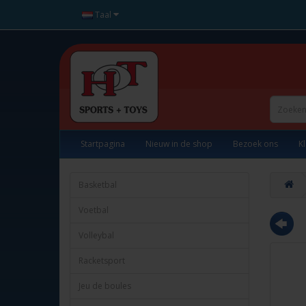
Taal
Startpagina
Nieuw in de shop
Bezoek ons
K
Basketbal
Voetbal
Volleybal
Racketsport
Jeu de boules