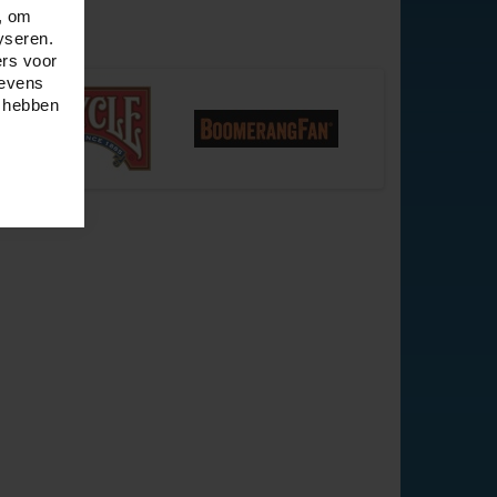
, om
yseren.
ers voor
gevens
e hebben