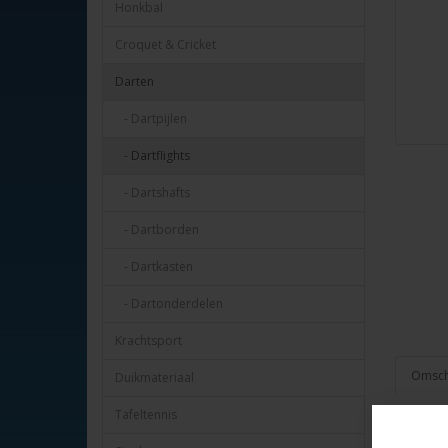
Honkbal
Croquet & Cricket
Darten
- Dartpijlen
- Dartflights
- Dartshafts
- Dartborden
- Dartkasten
- Dartonderdelen
Krachtsport
Omschr
Duikmateriaal
Tafeltennis
Dart flig
Standaard