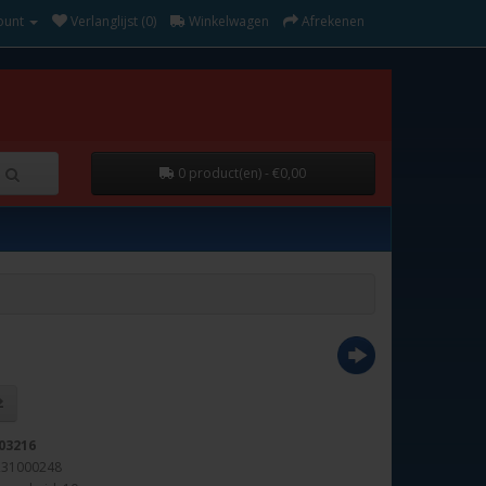
ount
Verlanglijst (0)
Winkelwagen
Afrekenen
0 product(en) - €0,00
03216
231000248