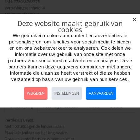
EAN: 778988268575
Verpakkingseenheid: 4
Minimum afname: 1
✕
Merk:
Perplexus
Deze website maakt gebruik van
cookies
We gebruiken cookies om content en advertenties te
personaliseren, om functies voor social media te bieden
en om ons websiteverkeer te analyseren. Ook delen we
informatie over uw gebruik van onze site met onze
partners voor social media, adverteren en analyse. Deze
Aantal
partners kunnen deze gegevens combineren met andere
informatie die u aan ze heeft verstrekt of die ze hebben
verzameld op basis van uw gebruik van hun services.
Bestellen
WEIGEREN
INSTELLINGEN
AANVAARDEN
Omschrijving
Foto hoge resolutie
Media
Details
Perplexus Beast.
Met 100 uitdagende hindernissen.
Plaats de knikker op het beginvakje.
Draai en kantel Perplexus heen en weer.