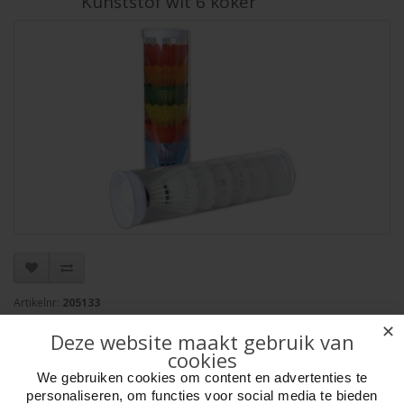
Kunststof wit 6 koker
Artikelnr:
205133
EAN: 8716096003031
✕
Deze website maakt gebruik van
Verpakkingseenheid: 100
cookies
Minimum afname: 1
Merk:
HOT Sports + Toys
We gebruiken cookies om content en advertenties te
personaliseren, om functies voor social media te bieden