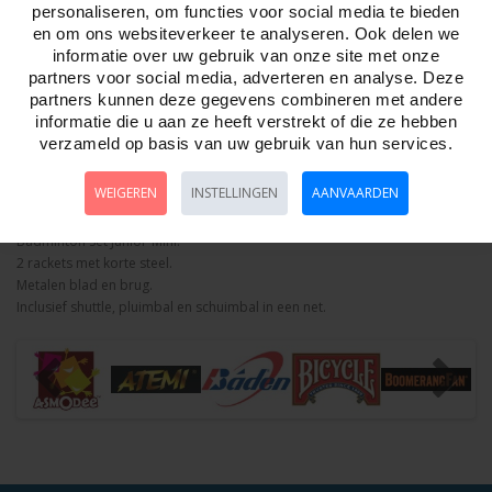
personaliseren, om functies voor social media te bieden
Aantal
en om ons websiteverkeer te analyseren. Ook delen we
informatie over uw gebruik van onze site met onze
partners voor social media, adverteren en analyse. Deze
partners kunnen deze gegevens combineren met andere
informatie die u aan ze heeft verstrekt of die ze hebben
Bestellen
verzameld op basis van uw gebruik van hun services.
Omschrijving
WEIGEREN
Foto hoge resolutie
INSTELLINGEN
AANVAARDEN
Details
Badminton Set Junior-Mini.
2 rackets met korte steel.
Metalen blad en brug.
Inclusief shuttle, pluimbal en schuimbal in een net.