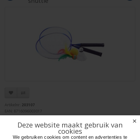
shuttle
Artikelnr:
203107
EAN: 8716096003017
Verpakkingseenheid: 50
✕
Deze website maakt gebruik van
Minimum afname: 1
cookies
Merk:
HOT Sports + Toys
We gebruiken cookies om content en advertenties te