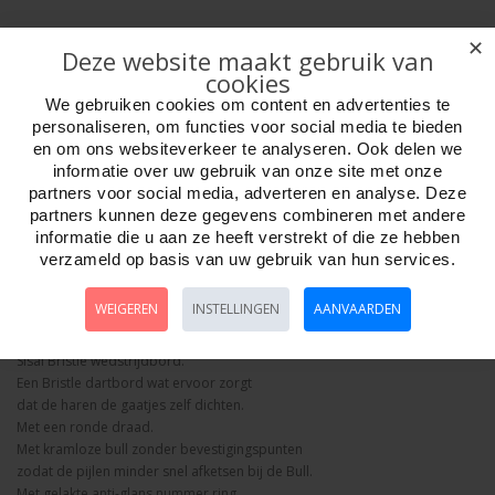
✕
Deze website maakt gebruik van
cookies
We gebruiken cookies om content en advertenties te
personaliseren, om functies voor social media te bieden
Aantal
en om ons websiteverkeer te analyseren. Ook delen we
informatie over uw gebruik van onze site met onze
partners voor social media, adverteren en analyse. Deze
partners kunnen deze gegevens combineren met andere
Bestellen
informatie die u aan ze heeft verstrekt of die ze hebben
verzameld op basis van uw gebruik van hun services.
Omschrijving
Foto hoge resolutie
Details
WEIGEREN
INSTELLINGEN
AANVAARDEN
Dartbord Winmau Pro SFB.
Sisal Bristle wedstrijdbord.
Een Bristle dartbord wat ervoor zorgt
dat de haren de gaatjes zelf dichten.
Met een ronde draad.
Met kramloze bull zonder bevestigingspunten
zodat de pijlen minder snel afketsen bij de Bull.
Met gelakte anti-glans nummer ring.