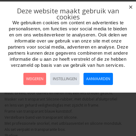
✕
Deze website maakt gebruik van
cookies
We gebruiken cookies om content en advertenties te
personaliseren, om functies voor social media te bieden
Aantal
en om ons websiteverkeer te analyseren. Ook delen we
informatie over uw gebruik van onze site met onze
partners voor social media, adverteren en analyse. Deze
partners kunnen deze gegevens combineren met andere
Bestellen
informatie die u aan ze heeft verstrekt of die ze hebben
verzameld op basis van uw gebruik van hun services.
Omschrijving
Foto hoge resolutie
Details
WEIGEREN
INSTELLINGEN
AANVAARDEN
Duik-SET ATHOS Silicone.
Maat: breed, voor dames en heren met een iets breder gezicht.
Masker van transparant Silicone-rubber, met dubbel afsluitprofiel
en lens van gehard veiligheidsglas met zijzicht in frame.
Frame van transparant blauw kunststof.
Verstelbare band van transparant silicone.
Met professionele snorkel, met uitblaasventiel en silicone mondstuk.
Als set verpakt in transparante box.
Shallow.