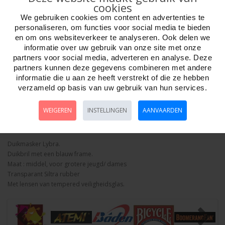
cookies
We gebruiken cookies om content en advertenties te
personaliseren, om functies voor social media te bieden
en om ons websiteverkeer te analyseren. Ook delen we
informatie over uw gebruik van onze site met onze
Aantal
partners voor social media, adverteren en analyse. Deze
partners kunnen deze gegevens combineren met andere
informatie die u aan ze heeft verstrekt of die ze hebben
verzameld op basis van uw gebruik van hun services.
Bestellen
WEIGEREN
INSTELLINGEN
AANVAARDEN
Omschrijving
Foto hoge resolutie
Details
Duikmasker Lybra.
Duikbril met een blauw frame.
Maat : middel, voor grotere jeugd/ dames
Transparant Siltra rubber
Met lensen van tempered veiligheidsglas.