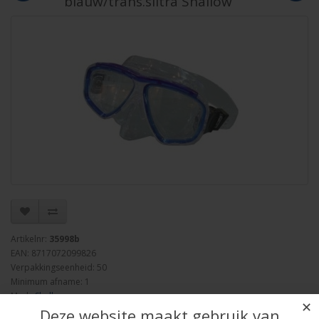
blauw/trans.siltra Shallow
Artikelnr:
35998b
EAN: 8717072099826
Verpakkingseenheid: 50
Minimum afname: 1
Merk:
Shallow
✕
Deze website maakt gebruik van