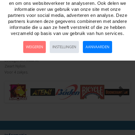
Aantal
en om ons websiteverkeer te analyseren. Ook delen we
informatie over uw gebruik van onze site met onze
partners voor social media, adverteren en analyse. Deze
partners kunnen deze gegevens combineren met andere
informatie die u aan ze heeft verstrekt of die ze hebben
Bestellen
verzameld op basis van uw gebruik van hun services.
Omschrijving
WEIGEREN
Foto hoge resolutie
INSTELLINGEN
AANVAARDEN
Details
Loodgordel Maat M.
Zwart Nylon.
Voor 4 zakjes.