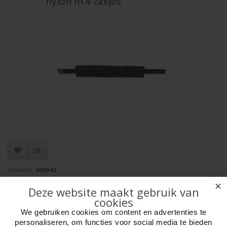
nylon m.4 zakjes
Artikelnr:
369943
Verpakkingseenheid: 1
✕
Deze website maakt gebruik van
Minimum afname: 1
cookies
Merk:
HOT Sports + Toys
We gebruiken cookies om content en advertenties te
personaliseren, om functies voor social media te bieden