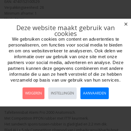
EAN: 4740152100529
Verpakkingseenheid: 28
Minimum afname: 1
Merk:
Atemi
✕
Deze website maakt gebruik van
cookies
We gebruiken cookies om content en advertenties te
personaliseren, om functies voor social media te bieden
en om ons websiteverkeer te analyseren. Ook delen we
informatie over uw gebruik van onze site met onze
Aantal
partners voor social media, adverteren en analyse. Deze
partners kunnen deze gegevens combineren met andere
informatie die u aan ze heeft verstrekt of die ze hebben
verzameld op basis van uw gebruik van hun services.
Bestellen
WEIGEREN
INSTELLINGEN
AANVAARDEN
Omschrijving
Foto hoge resolutie
Details
Tafeltennisbat Atemi Pro 2000 Anatomisch.
Met Competition IPPON rubber met ITTF keurmerk.
Het sandwich spons tussen-rubber is glad/glad en 2.2 mm dik.
Blad ALL+ 5 ply Competition plywood van Limba/Acajou/Abachi-hout.